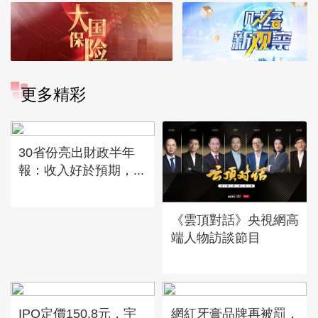
更多精彩
30省份亮出財政半年
報：收入好於預期，...
《雲頂對話》央視網高
端人物訪談節目
IPO定價150.8元，宇
網紅牙膏品牌再被罰，