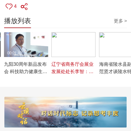
4
播放列表
更多 >
00:01:42
00:03:42
00:03:40
九阳30周年新品发布
辽宁省商务厅会展业
海南省陵水县
会 科技助力健康生活
发展处处长李智：展
范贤才谈陵水
新篇章
品涵盖吃穿住用行，
业与创新技术
全面展示辽宁企业的
蓬勃发展