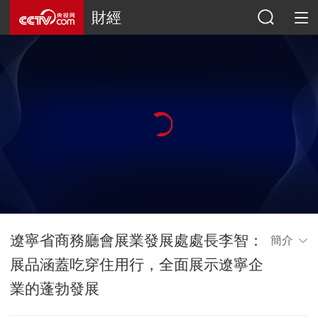
財經
遼寧省商務廳會展業發展處處長李智：
簡介
展品涵蓋吃穿住用行，全面展示遼寧企
業的蓬勃發展