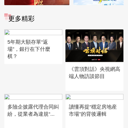
更多精彩
5年期大額存單“返
場”，銀行在下什麼
棋？
《雲頂對話》央視網高
端人物訪談節目
多險企披露代理合同糾
讀懂再提“穩定房地産
紛，從業者為違規“...
市場”的背後邏輯