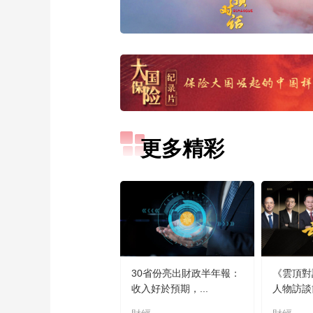
更多精彩
30省份亮出財政半年報：
《雲頂對
收入好於預期，...
人物訪談