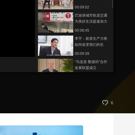
的生活
00:09:02
藝術
汽車
數智
5G
産業+
巴放谈城市轨道交通
時尚
天氣
才藝
網展
央央好物
为美好生活提速加力
00:08:45
李宇：新质生产力将
如何改变我们的生
活“质”量
00:09:39
“马连道·数据街”合作
发展联盟成立
00:02:00
张永伟：中国汽车特
别是新能源汽车海外
发展是必然趋势
00:03:23
6
王前：数实融合是通
过数字化赋能和转
型，最终推动产业升
00:01:12
级
安筱鹏：AI大模型是