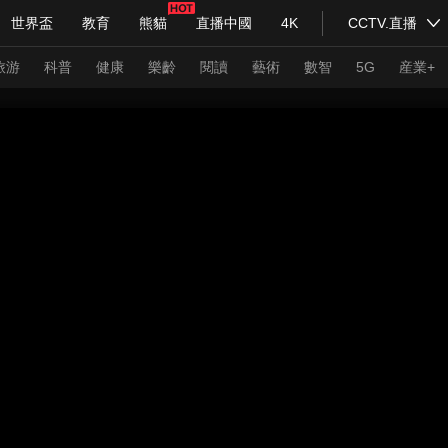
世界盃
教育
熊貓
直播中國
4K
CCTV.直播
式妙語
主持人
下載央視影音
熱解讀
天天學習
旅游
科普
健康
樂齡
閱讀
藝術
數智
5G
産業+
紀錄片網
國家大劇院
大型活動
科技
法治
文娛
人物
公益
圖片
習式妙語
央視快評
央視網評
光華銳評
鋒面
頻道
VR/AR
4K專區
全景新聞
請入列
人生第一次
人生第二次
年冬奧會
CBA
NBA
中超
國足
國際足球
網球
綜
體育江湖
文化體育
冰雪道路
足球道路