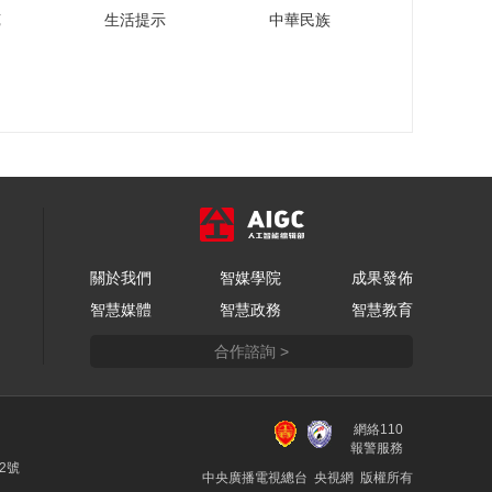
链接世界 多家金融机
苑
生活提示
中華民族
构表示助力供应链畅
通高效
00:03:10
共创未来 加强全球产
业链供应链合作
00:02:01
平安养老险党委书
记、董事长甘为民：
竭力为所有委托人创
00:09:48
造更大、更多的价值
中国—东盟信息港股
關於我們
智媒學院
成果發佈
份有限公司联席总裁
智慧媒體
智慧政務
智慧教育
钟能：希望通过数智
00:02:40
化贸易服务，提升中
合作諮詢 >
记者探访“好客山东 好
国和东盟的贸易总量
品山东”2023北京推介
活动
00:06:06
網絡110
国务院参事石勇：要
報警服務
做出全社会的征信系
22號
中央廣播電視總台 央視網 版權所有
统 才可能有统一大市