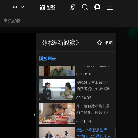
00:02:57
一起来沉浸式体验春
中
从糖酒会看今年酒业
糖节
发展趋势
央央好物
00:07:02
110秒抢先看糖酒会！
《財經新觀察》
收藏
徐洪才谈“新质生产
正在播放
00:01:50
力”如何改变我们未来的生活
播放列表
新东方教育科技集团
CEO周成刚：让国际
教育助力我们的孩子
00:03:18
实现理念、看法、眼
柳晓娅：方太致力为
界、能力的多元跨界
消费者提供至臻优雅
的生活方式
00:04:03
李一峰解读小熊电器
的年轻化、数智化和
国际化之路
合體育
亞冬會
00:11:09
徐洪才谈“新质生产
力”如何改变我们未来