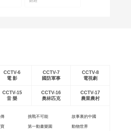
財經
企业金融供应链的多
元需求下，银行该如
何提供金融服务？
00:03:30
乡村振兴，看智慧农
业如何链接绿色田园
生活？
00:08:01
如何为地球家园贡献
可持续发展力量，清
洁能源企业这么做！
00:00:54
“液体黄金”跨越山海走
CCTV-6
CCTV-7
CCTV-8
出国门
電 影
國防軍事
電視劇
00:07:53
从奶牛育种到牧场发
CCTV-15
CCTV-16
CCTV-17
电，科技这样赋能绿
音 樂
奧林匹克
農業農村
色奶业
00:05:59
科技型企业金融服务
流傳
挑戰不可能
故事裏的中國
难？看科技与金融如
何“双向奔赴”
家寶
第一動畫樂園
動物世界
00:04:21