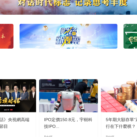
話》央視網高端
IPO定價150.8元，宇樹科
5年期大額存單“
節目
技IPO...
行在下什麼棋？