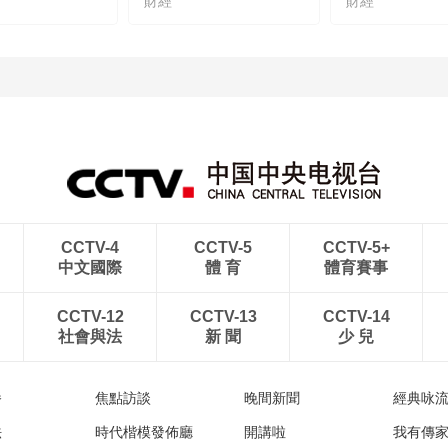
財經
財經
CCTV-4
CCTV-5
CCTV-5+
中文國際
體 育
體育賽事
CCTV-12
CCTV-13
CCTV-14
社會與法
新 聞
少 兒
播
焦點訪談
晚間新聞
經典咏
法
時代楷模發佈廳
開講啦
我有傳