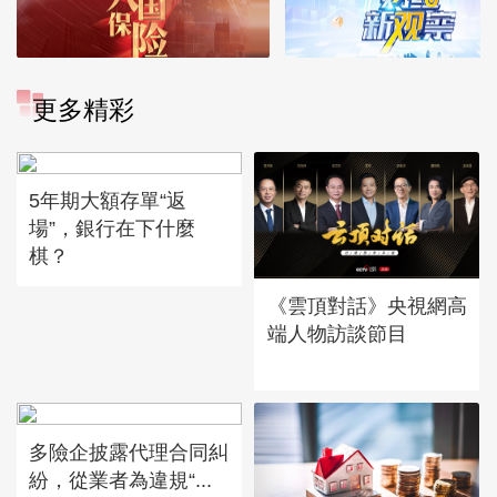
更多精彩
5年期大額存單“返
場”，銀行在下什麼
棋？
《雲頂對話》央視網高
端人物訪談節目
多險企披露代理合同糾
紛，從業者為違規“...