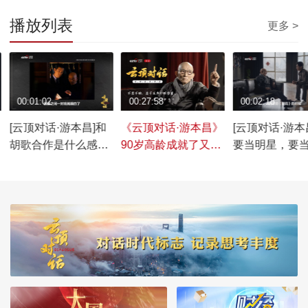
播放列表
更多 >
00:01:02
00:27:58
00:02:18
[云顶对话·游本昌]和
《云顶对话·游本昌》
[云顶对话·游本
胡歌合作是什么感
90岁高龄成就了又一
要当明星，要
受？什么原因让游本
个经典，游本昌的戏
方面的专门家
昌直呼“很喜欢”
剧人生