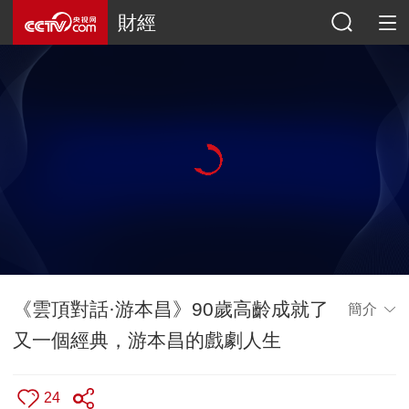
財經
《雲頂對話·游本昌》90歲高齡成就了
簡介
又一個經典，游本昌的戲劇人生
24