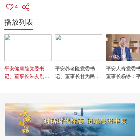
4
播放列表
00:05:40
00:05:15
00:05:36
平安健康险党委书
平安养老险党委书
平安人寿党委
记、董事长朱友刚：
记、董事长甘为民：
董事长杨铮：
必须把预防风险和管
养老的核心和首要问
有改革开放的
理风险，做得更有价
题，是解决老百姓的
在竞争中求生
值性、突破性、跨越
长寿问题。
创新中求发展
性。