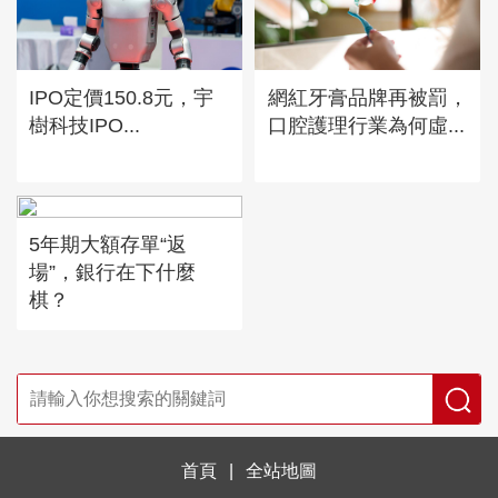
IPO定價150.8元，宇
網紅牙膏品牌再被罰，
樹科技IPO...
口腔護理行業為何虛...
5年期大額存單“返
場”，銀行在下什麼
棋？
首頁
|
全站地圖