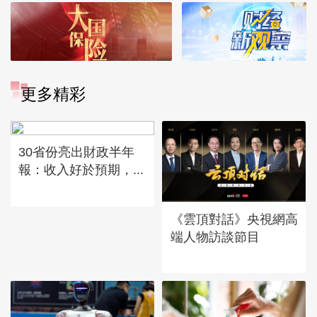
更多精彩
30省份亮出財政半年
報：收入好於預期，...
《雲頂對話》央視網高
端人物訪談節目