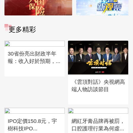
更多精彩
30省份亮出財政半年
報：收入好於預期，...
《雲頂對話》央視網高
端人物訪談節目
IPO定價150.8元，宇
網紅牙膏品牌再被罰，
樹科技IPO...
口腔護理行業為何虛...