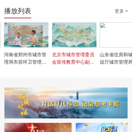
播放列表
更多 >
00:02:35
00:02:19
00:04:34
河南省郑州市城市管
北京市城市管理委员
山东省住房和
理局市容环卫管理处
会宣传教育中心副主
设厅城市管理
副处长郑占士谈大力
任王景艳谈大力推进
长左绍辉谈深
推进垃圾分类工作。
垃圾分类工作。
垃圾分类工作