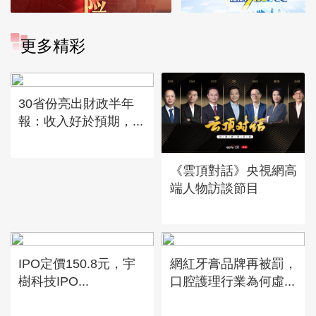
更多精彩
30省份亮出財政半年
報：收入好於預期，...
《雲頂對話》央視網高
端人物訪談節目
IPO定價150.8元，宇
網紅牙膏品牌再被罰，
樹科技IPO...
口腔護理行業為何虛...