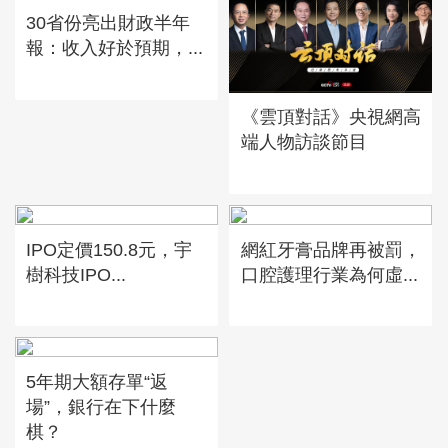
30省份亮出財政半年
報：收入好於預期，...
《雲頂對話》央視網高
端人物訪談節目
IPO定價150.8元，宇
網紅牙膏品牌再被罰，
樹科技IPO...
口腔護理行業為何虛...
5年期大額存單“返
場”，銀行在下什麼
棋？