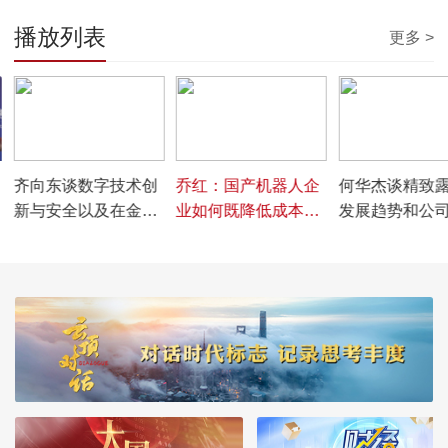
播放列表
更多 >
00:05:10
00:02:55
00:09:19
齐向东谈数字技术创
乔红：国产机器人企
何华杰谈精致
新与安全以及在金融
业如何既降低成本又
发展趋势和公
业的应用
拥有更广泛的市场
主业发展模式