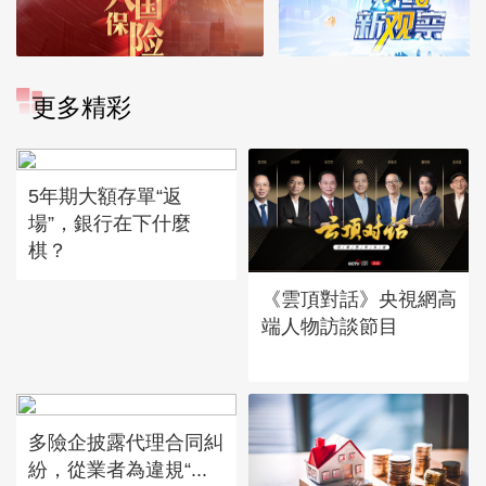
更多精彩
5年期大額存單“返
場”，銀行在下什麼
棋？
《雲頂對話》央視網高
端人物訪談節目
多險企披露代理合同糾
紛，從業者為違規“...