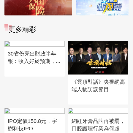
更多精彩
30省份亮出財政半年
報：收入好於預期，...
《雲頂對話》央視網高
端人物訪談節目
IPO定價150.8元，宇
網紅牙膏品牌再被罰，
樹科技IPO...
口腔護理行業為何虛...