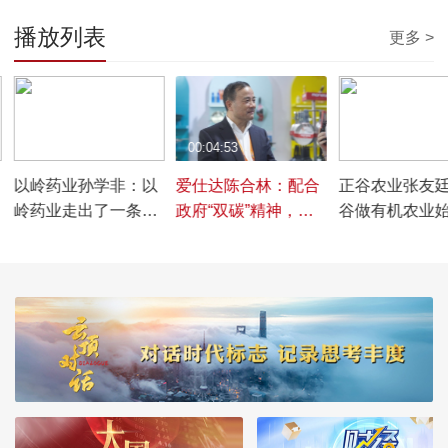
播放列表
更多 >
00:05:18
00:04:53
00:05:49
以岭药业孙学非：以
爱仕达陈合林：配合
正谷农业张友
岭药业走出了一条具
政府“双碳”精神，推
谷做有机农业
有自身特色的循证医
动整个体系的管理
足于可持续发
学之路