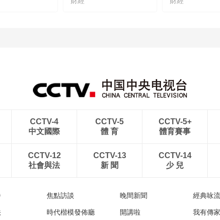
財經
財經
CCTV-4
CCTV-5
CCTV-5+
中文國際
體 育
體育賽事
CCTV-12
CCTV-13
CCTV-14
社會與法
新 聞
少 兒
播
焦點訪談
晚間新聞
經典咏
法
時代楷模發佈廳
開講啦
我有傳