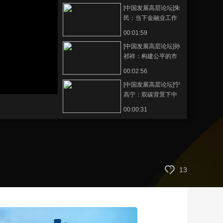
[中国发展高层论坛]朱
藝術
汽車
數智
5G
産業+
民：当下金融业工作
重点在于服务实体经
時尚
天氣
才藝
網展
央央好物
00:01:59
济
[中国发展高层论坛]孙
祁祥：构建公平的市
场竞争环境促进经济
00:02:56
蓬勃发展
[中国发展高层论坛]宁
高宁：双碳背景下中
国企业产业升级具有
00:00:31
技术机遇
13