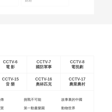
財經
CCTV-6
CCTV-7
CCTV-8
電 影
國防軍事
電視劇
CCTV-15
CCTV-16
CCTV-17
音 樂
奧林匹克
農業農村
流傳
挑戰不可能
故事裏的中國
家寶
第一動畫樂園
動物世界