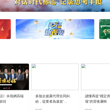
話》央視網高端
多險企披露代理合同糾
讀懂再提“穩定
節目
紛，從業者為違規“...
場”的背後邏輯