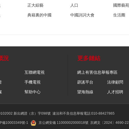
然
正大綜藝
人口
國際藝
眼
典籍裏的中國
中國詩詞大會
生活圈
概況
更多鏈結
互聯網電視
網上有害信息舉報專區
音
手機電視
辟謠平台
法律顧問
媒
幫助中心
望海熱線
人才招聘
02002 新出網證（京）字098號
違法和不良信息舉報電話:010-88427865
P備10003349號-1
京公網安備 11000002000018號
京網文〔2024〕4690-2