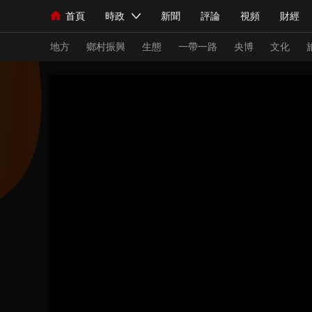
首頁
時政
新聞
評論
視頻
財經
人民領袖習近平
直播
海外頻道
片庫
iPanda
欄目大全
聯播+
English
中國領導人
節目單
Монгол
聽音
央視快評
微視頻
習
地方
鄉村振興
生態
一帶一路
央博
文化
總台春晚
網絡春晚
共産黨員網
秧紀錄
新聞
國內
國際
評論
經濟
軍事
人民領袖習近平
聯播+
熱解讀
天天學習
視頻
小央視頻
小央直播
直播中國
熊貓
現場
前線
比劃
快看
藍海中國
新兵
體育
直播
競猜
2026年世界盃
2026
VIP會員
CCTV奧林匹克頻道
生活體育大會