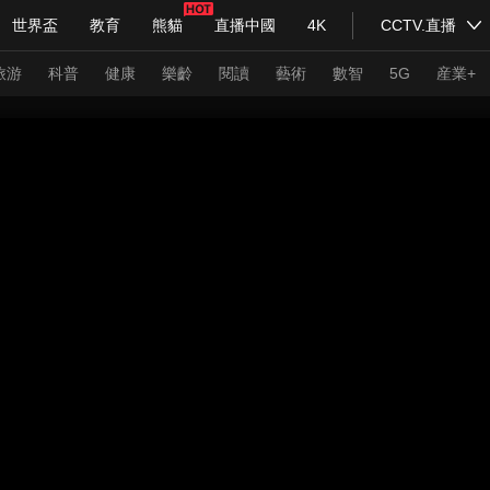
世界盃
教育
熊貓
直播中國
4K
CCTV.直播
式妙語
主持人
下載央視影音
熱解讀
天天學習
旅游
科普
健康
樂齡
閱讀
藝術
數智
5G
産業+
紀錄片網
國家大劇院
大型活動
科技
法治
文娛
人物
公益
圖片
習式妙語
央視快評
央視網評
光華銳評
鋒面
頻道
VR/AR
4K專區
全景新聞
請入列
人生第一次
人生第二次
年冬奧會
CBA
NBA
中超
國足
國際足球
網球
綜
體育江湖
文化體育
冰雪道路
足球道路