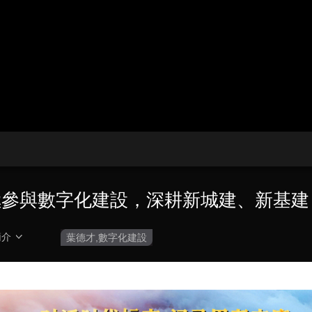
央博
非遺
文化
旅游
科普
健康
樂齡
閱讀
雲起
超級工廠
智敬中國
全民健康
顏選攻略
海洋
收視榜
總台企業白名單
極參與數字化建設，深耕新城建、新基建
簡介
葉德才,數字化建設