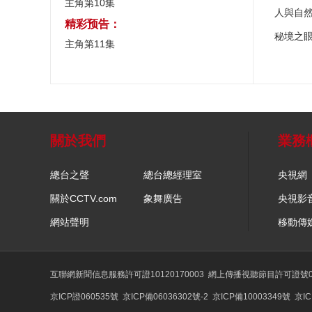
主角第10集
人與自
精彩预告：
秘境之
主角第11集
關於我們
業務
總台之聲
總台總經理室
央視網
關於CCTV.com
象舞廣告
央視影
網站聲明
移動傳
互聯網新聞信息服務許可證10120170003
網上傳播視聽節目許可證號01
京ICP證060535號
京ICP備06036302號-2
京ICP備10003349號
京IC