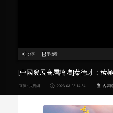
財經
教育
鄉村振興
生態環境
一帶一路
大國智造
大國展會
大國保險
雲頂對話
CCTV.節目官網
直播
節目單
欄目
片庫
分享
手機看
[中國發展高層論壇]葉德才：積
來源 : 央視網
2023-03-28 14:54
內容