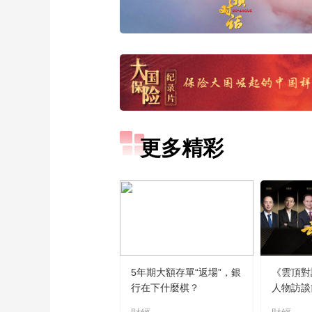
更多精彩
5年期大額存單“返場”，銀
《雲頂對
行在下什麼棋？
人物訪談