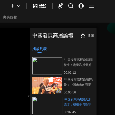
中
央央好物
中國發展高層論壇
收藏
[中国发展高层论
正在播放
坛]叶德才：积极参与数字化建
设，深耕新城建、新基建
播放列表
[中国发展高层论坛]潘
秋生：流量和质量并
重，适应未来新消费
00:01:12
发展
[中国发展高层论坛]马
骏：中国未来的营商
环境会越来越好
00:00:56
[中国发展高层论坛]叶
合體育
亞冬會
德才：积极参与数字
化建设，深耕新城
00:02:45
建、新基建