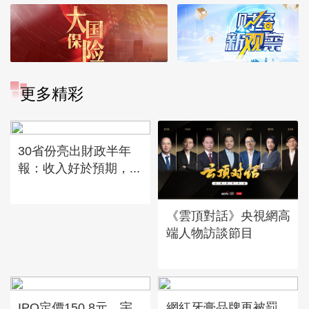
更多精彩
30省份亮出財政半年
報：收入好於預期，...
《雲頂對話》央視網高
端人物訪談節目
IPO定價150.8元，宇
網紅牙膏品牌再被罰，