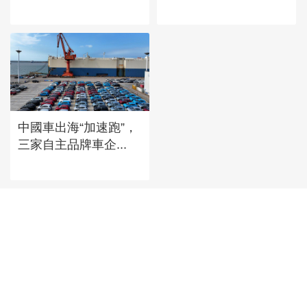
中國車出海“加速跑”，
三家自主品牌車企...
首頁
|
全站地圖
京ICP備10003349號-1
中央廣播電視總台
央視網
版權所有