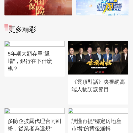
更多精彩
5年期大額存單“返
場”，銀行在下什麼
棋？
《雲頂對話》央視網高
端人物訪談節目
多險企披露代理合同糾
讀懂再提“穩定房地産
紛，從業者為違規“...
市場”的背後邏輯