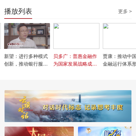
播放列表
更多 >
00:09:35
00:09:27
00:08:59
新望：进行多种模式
贝多广：普惠金融作
贾康：推动中
创新，推动银行服务
为国家发展战略成果
金融运行体系
实体经济
显著
重道远