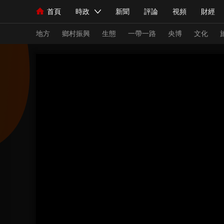
首頁
時政
新聞
評論
視頻
財經
人民領袖習近平
直播
海外頻道
片庫
iPanda
欄目大全
聯播+
English
中國領導人
節目單
Монгол
聽音
央視快評
微視頻
習
地方
鄉村振興
生態
一帶一路
央博
文化
總台春晚
網絡春晚
共産黨員網
秧紀錄
新聞
國內
國際
評論
經濟
軍事
人民領袖習近平
聯播+
熱解讀
天天學習
視頻
小央視頻
小央直播
直播中國
熊貓
現場
前線
比劃
快看
藍海中國
新兵
體育
直播
競猜
2026年世界盃
2026
VIP會員
CCTV奧林匹克頻道
生活體育大會