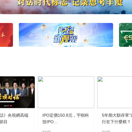
話》央視網高端
IPO定價150.8元，宇樹科
5年期大額存單“
節目
技IPO...
行在下什麼棋？