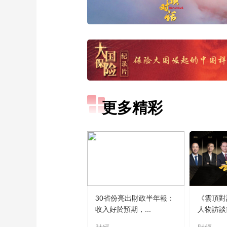
更多精彩
30省份亮出財政半年報：
《雲頂對
收入好於預期，...
人物訪談