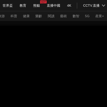
世界盃
教育
熊貓
直播中國
4K
CCTV.直播
式妙語
主持人
下載央視影音
熱解讀
天天學習
旅游
科普
健康
樂齡
閱讀
藝術
數智
5G
産業+
紀錄片網
國家大劇院
大型活動
科技
法治
文娛
人物
公益
圖片
習式妙語
央視快評
央視網評
光華銳評
鋒面
頻道
VR/AR
4K專區
全景新聞
請入列
人生第一次
人生第二次
年冬奧會
CBA
NBA
中超
國足
國際足球
網球
綜
體育江湖
文化體育
冰雪道路
足球道路