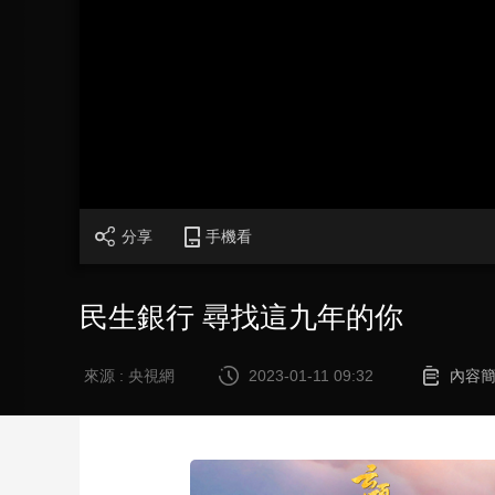
財經
教育
鄉村振興
生態環境
一帶一路
大國智造
大國展會
大國保險
雲頂對話
CCTV.節目官網
直播
節目單
欄目
片庫
分享
手機看
民生銀行 尋找這九年的你
來源 : 央視網
2023-01-11 09:32
內容