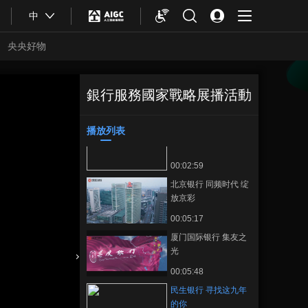
00:06:10
中
《中国特色银行之
路》：服务国家战
央央好物
略，看中国银行业的
00:35:59
特色发展之路
《中国特色银行之
路》预告片
銀行服務國家戰略展播活動
民生银行 寻找这九
正在播放
00:03:52
年的你
播放列表
上海银行 绿色金融
收藏
00:02:59
北京银行 同频时代 绽
放京彩
00:05:17
厦门国际银行 集友之
光
合體育
亞冬會
00:05:48
民生银行 寻找这九年
的你