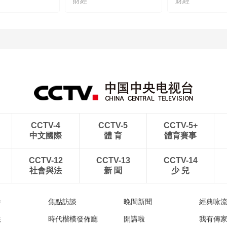
財經
財經
CCTV-4
CCTV-5
CCTV-5+
中文國際
體 育
體育賽事
CCTV-12
CCTV-13
CCTV-14
社會與法
新 聞
少 兒
播
焦點訪談
晚間新聞
經典咏
法
時代楷模發佈廳
開講啦
我有傳