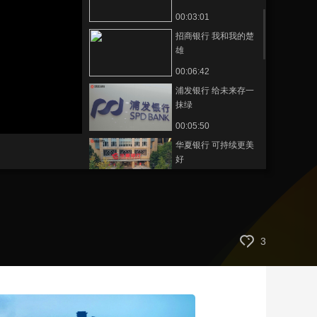
00:03:01
藝術
汽車
數智
5G
産業+
招商银行 我和我的楚
時尚
天氣
才藝
網展
央央好物
雄
00:06:42
浦发银行 给未来存一
抹绿
00:05:50
华夏银行 可持续更美
好
00:04:25
广发银行 凡益之道 与
时偕行
00:02:42
3
光大银行 社会责任篇
00:02:48
渤海银行 支持实体经