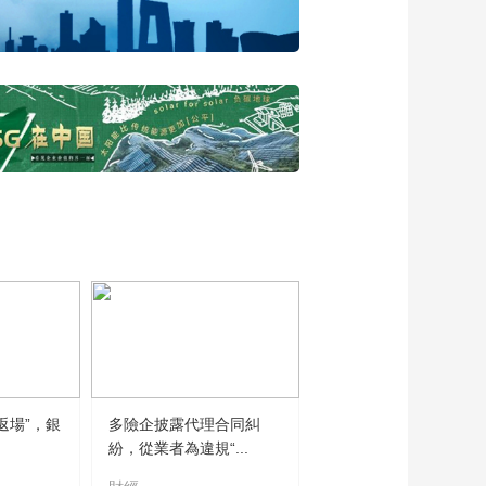
济 减费让利
00:05:58
浙商银行 闪亮的微笑
00:03:41
中信银行 全面助力粤
港澳大湾区建设
00:03:32
中国邮政储蓄银行 绘
就乡村振兴壮美图景
00:03:16
中国银行 普惠金融
00:01:18
交通银行 脚下即前方
返場”，銀
多險企披露代理合同糾
紛，從業者為違規“...
00:06:40