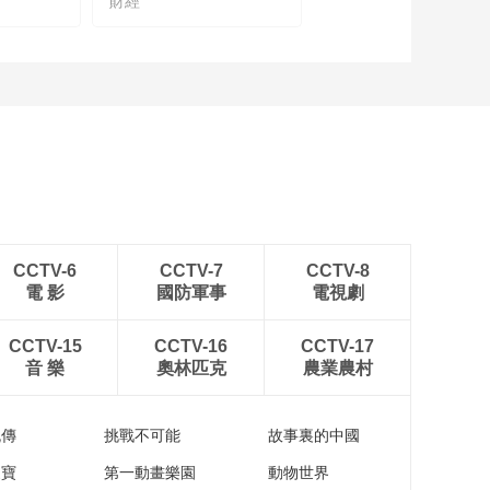
財經
中国农业银行 芒种篇
00:03:06
中国工商银行 担当篇
00:05:33
中国农业发展银行 服
务乡村振兴
00:04:43
国家开发银行 扶贫书
CCTV-6
CCTV-7
CCTV-8
记的牵挂
電 影
國防軍事
電視劇
00:05:09
中国进出口银行 促进
CCTV-15
CCTV-16
CCTV-17
全球共同发展
音 樂
奧林匹克
農業農村
00:07:25
流傳
挑戰不可能
故事裏的中國
家寶
第一動畫樂園
動物世界