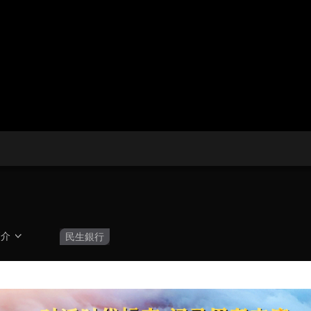
央博
非遺
文化
旅游
科普
健康
樂齡
閱讀
雲起
超級工廠
智敬中國
全民健康
顏選攻略
海洋
收視榜
總台企業白名單
簡介
民生銀行