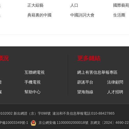
然
正大綜藝
人口
國際藝
眼
典籍裏的中國
中國詩詞大會
生活圈
概況
更多鏈結
互聯網電視
網上有害信息舉報專區
音
手機電視
辟謠平台
法律顧問
媒
幫助中心
望海熱線
人才招聘
02002 新出網證（京）字098號
違法和不良信息舉報電話:010-88427865
P備10003349號-1
京公網安備 11000002000018號
京網文〔2024〕4690-2