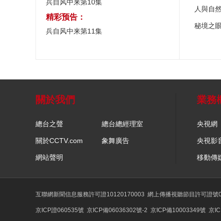
兵自风中来第10集
人與自
精彩预告：
秘境之
兵自风中来第11集
關於我們
業務
總台之聲
總台總經理室
央視網
關於CCTV.com
象舞廣告
央視影
網站聲明
移動傳
互聯網新聞信息服務許可證10120170003
網上傳播視聽節目許可證號01
京ICP證060535號
京ICP備06036302號-2
京ICP備10003349號
京IC