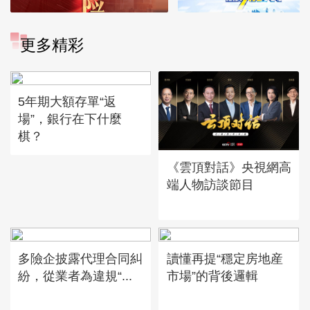
更多精彩
5年期大額存單“返
場”，銀行在下什麼
棋？
《雲頂對話》央視網高
端人物訪談節目
多險企披露代理合同糾
讀懂再提“穩定房地産
紛，從業者為違規“...
市場”的背後邏輯