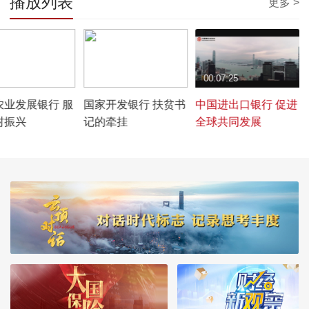
播放列表
更多 >
4:43
00:05:09
00:07:25
农业发展银行 服
国家开发银行 扶贫书
中国进出口银行 促进
村振兴
记的牵挂
全球共同发展