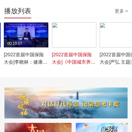
播放列表
更多 >
00:18:07
00:14:07
00:25:20
[2022首届中国保险
[2022首届中国保险
[2022首届中
大会]李晓林：健康保
大会]《中国城市养老
大会]严弘 主题
险行业发展现状与未
服务需求报告
讲：保险行业
来
(2022)》发布
格局