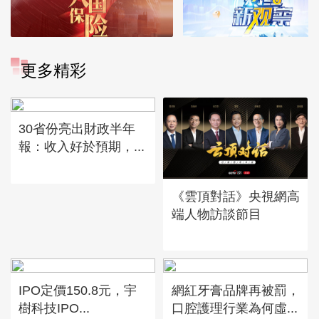
更多精彩
30省份亮出財政半年
報：收入好於預期，...
《雲頂對話》央視網高
端人物訪談節目
IPO定價150.8元，宇
網紅牙膏品牌再被罰，
樹科技IPO...
口腔護理行業為何虛...