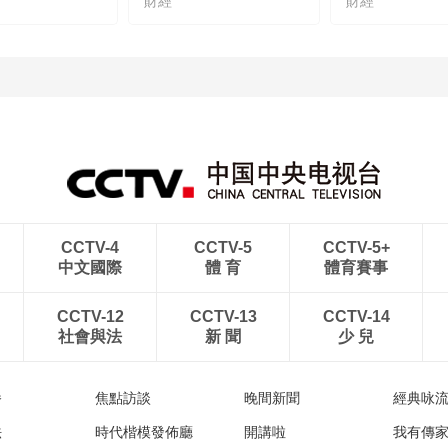
財經
財經
CCTV-4
CCTV-5
CCTV-5+
中文國際
體 育
體育賽事
CCTV-12
CCTV-13
CCTV-14
社會與法
新 聞
少 兒
播
焦點訪談
晚間新聞
經典咏
法
時代楷模發佈廳
開講啦
我有傳