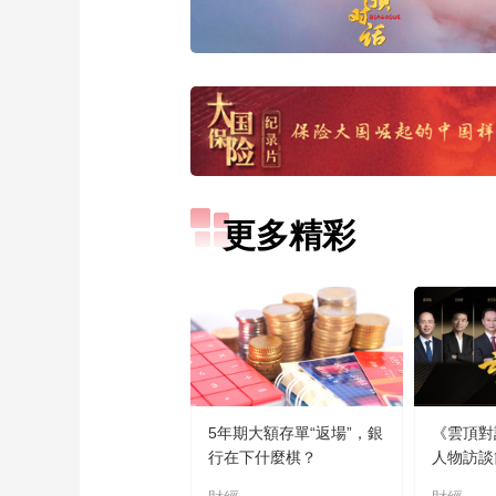
更多精彩
5年期大額存單“返場”，銀
《雲頂對
行在下什麼棋？
人物訪談