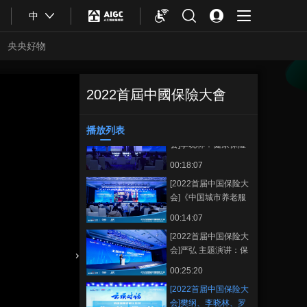
00:21:13
中
[2022首届中国保险大
会]曾光：后疫情时
央央好物
代，构建健康中国新
00:25:41
格局
[2022首届中国保险大
会]武留信：重大慢病
2022首屆中國保險大會
[2022首届中国保
正在播放
健康管理与商保发展
00:14:05
险大会]樊纲、李晓林、罗胜 云
新机遇
顶对话：构建健康老龄化社会
播放列表
[2022首届中国保险大
收藏
会]李晓林：健康保险
行业发展现状与未来
00:18:07
[2022首届中国保险大
会]《中国城市养老服
务需求报告(2022)》
00:14:07
发布
[2022首届中国保险大
会]严弘 主题演讲：保
险行业发展新格局
合體育
亞冬會
00:25:20
[2022首届中国保险大
会]樊纲、李晓林、罗