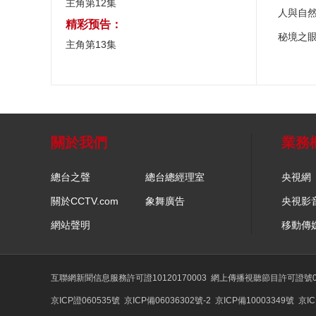
主角第12集
人與自
精彩预告：
秘境之
主角第13集
關於我們
業務
總台之聲
總台總經理室
央視網
關於CCTV.com
象舞廣告
央視影
網站聲明
移動傳
互聯網新聞信息服務許可證10120170003
網上傳播視聽節目許可證號01
京ICP證060535號
京ICP備06036302號-2
京ICP備10003349號
京IC