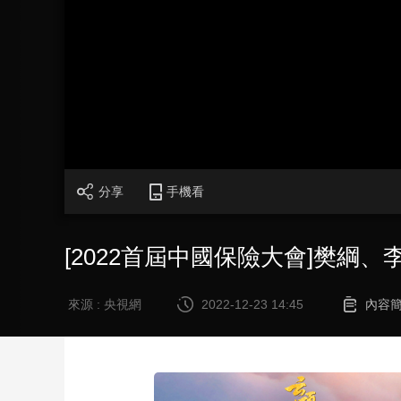
財經
教育
鄉村振興
生態環境
一帶一路
大國智造
大國展會
大國保險
雲頂對話
CCTV.節目官網
直播
節目單
欄目
片庫
分享
手機看
[2022首屆中國保險大會]樊綱
來源 : 央視網
2022-12-23 14:45
內容