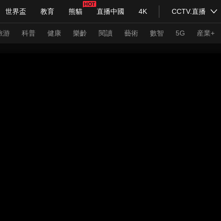
世界盃
教育
熊貓
直播中國
4K
CCTV.直播
式妙語
主持人
下載央視影音
熱解讀
天天學習
旅游
科普
健康
樂齡
閱讀
藝術
數智
5G
産業+
紀錄片網
國家大劇院
大型活動
科技
法治
文娛
人物
公益
圖片
習式妙語
央視快評
央視網評
光華銳評
鋒面
頻道
VR/AR
4K專區
全景新聞
請入列
人生第一次
人生第二次
年冬奧會
CBA
NBA
中超
國足
國際足球
網球
綜
體育江湖
文化體育
冰雪道路
足球道路