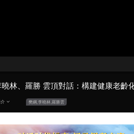
央博
非遺
文化
旅游
科普
健康
樂齡
閱讀
雲起
超級工廠
智敬中國
全民健康
顏選攻略
海洋
收視榜
總台企業白名單
、李曉林、羅勝 雲頂對話：構建健康老齡
簡介
樊綱,李曉林,羅勝雲