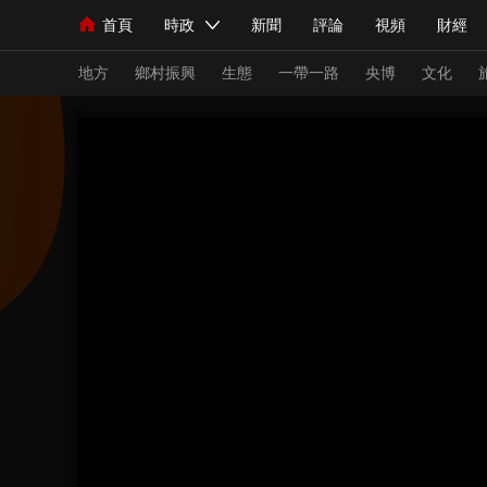
首頁
時政
新聞
評論
視頻
財經
人民領袖習近平
直播
海外頻道
片庫
iPanda
欄目大全
聯播+
English
中國領導人
節目單
Монгол
聽音
央視快評
微視頻
習
地方
鄉村振興
生態
一帶一路
央博
文化
總台春晚
網絡春晚
共産黨員網
秧紀錄
新聞
國內
國際
評論
經濟
軍事
人民領袖習近平
聯播+
熱解讀
天天學習
視頻
小央視頻
小央直播
直播中國
熊貓
現場
前線
比劃
快看
藍海中國
新兵
體育
直播
競猜
2026年世界盃
2026
VIP會員
CCTV奧林匹克頻道
生活體育大會