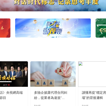
話》央視網高端
多險企披露代理合同糾
讀懂再提“穩定
節目
紛，從業者為違規“...
場”的背後邏輯