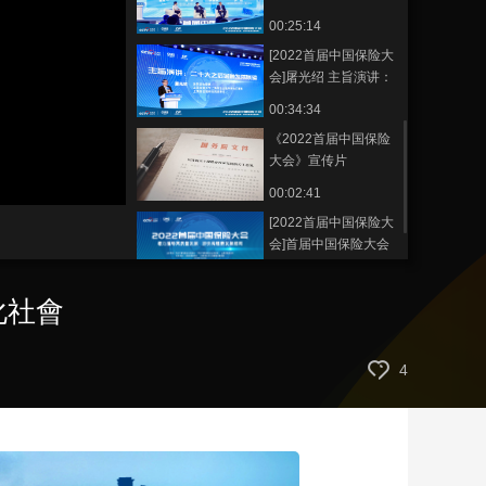
胜 云顶对话：构建健
00:25:14
藝術
汽車
數智
5G
産業+
康老龄化社会
[2022首届中国保险大
時尚
天氣
才藝
網展
央央好物
会]屠光绍 主旨演讲：
二十大之后金融发展
00:34:34
展望
《2022首届中国保险
大会》宣传片
00:02:41
[2022首届中国保险大
会]首届中国保险大会
即将召开 精英聚力共
00:03:51
探保险新格局
化社會
[2022首届中国保险大
会]《首届中国保险大
会健康分论坛》先导
00:01:08
4
片