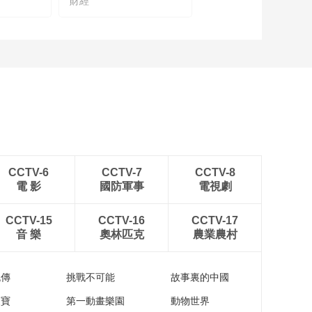
財經
CCTV-6
CCTV-7
CCTV-8
電 影
國防軍事
電視劇
CCTV-15
CCTV-16
CCTV-17
音 樂
奧林匹克
農業農村
流傳
挑戰不可能
故事裏的中國
家寶
第一動畫樂園
動物世界