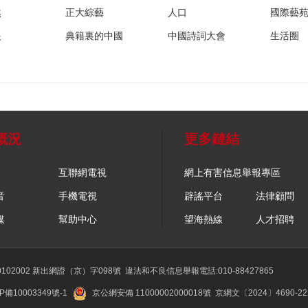
然
正大綜藝
人口
國際藝
眼
典籍裏的中國
中國詩詞大會
生活圈
概況
更多鏈結
互聯網電視
網上有害信息舉報專區
音
手機電視
辟謠平台
法律顧問
媒
幫助中心
望海熱線
人才招聘
02002 新出網證（京）字098號
違法和不良信息舉報電話:010-88427865
P備10003349號-1
京公網安備 11000002000018號
京網文〔2024〕4690-2