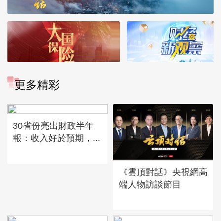
更多精彩
30省份亮出財政半年
報：收入好於預期，...
《雲頂對話》央視網高
端人物訪談節目