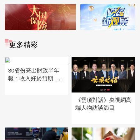
更多精彩
30省份亮出財政半年
報：收入好於預期，...
《雲頂對話》央視網高
端人物訪談節目