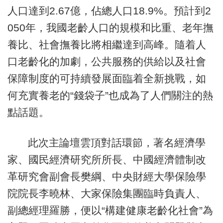
人口達到2.67億，佔總人口18.9%。預計到2
050年，我國老齡人口的規模和比重、老年撫
養比、社會撫養比將相繼達到高峰。隨着人
口老齡化的加劇，公共服務的供給以及社會
保障制度的可持續發展面臨着全新挑戰，如
何充實養老的“錢袋子”也成為了人們關注的熱
點話題。
此次主論壇雲頂對話環節，著名經濟學
家、國民經濟研究所所長、中國經濟體制改
革研究會副會長樊綱、中央財經大學保險學
院院長李曉林、大家保險集團臨時負責人、
副總經理羅勝，便以“構建健康老齡化社會”為