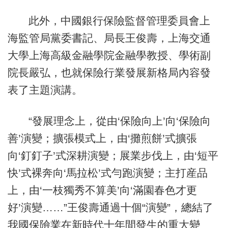
此外，中國銀行保險監督管理委員會上
海監管局黨委書記、局長王俊壽，上海交通
大學上海高級金融學院金融學教授、學術副
院長嚴弘，也就保險行業發展新格局內容發
表了主題演講。
“發展理念上，從由‘保險向上’向‘保險向
善’演變；擴張模式上，由‘攤煎餅’式擴張
向‘釘釘子’式深耕演變；展業步伐上，由‘短平
快’式裸奔向‘馬拉松’式勻跑演變；主打産品
上，由‘一枝獨秀不算美’向‘滿園春色才更
好’演變……”王俊壽通過十個“演變”，總結了
我國保險業在新時代十年間發生的重大變