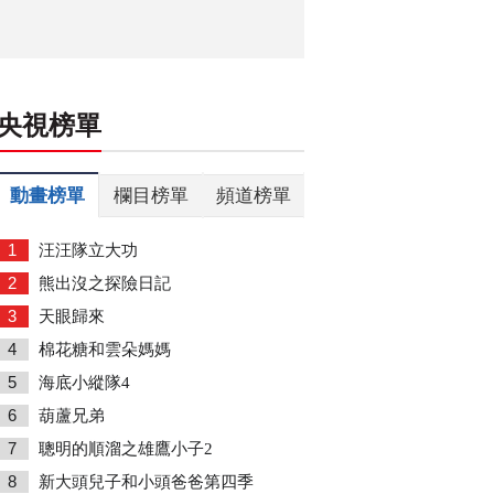
央視榜單
動畫榜單
欄目榜單
頻道榜單
1
汪汪隊立大功
2
熊出沒之探險日記
3
天眼歸來
4
棉花糖和雲朵媽媽
5
海底小縱隊4
6
葫蘆兄弟
7
聰明的順溜之雄鷹小子2
8
新大頭兒子和小頭爸爸第四季