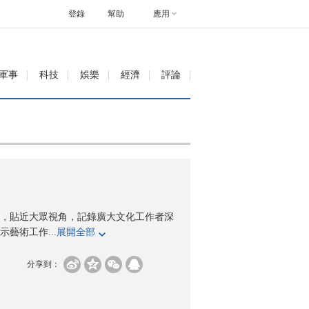
登錄
幫助
應用
軍事
科技
娛樂
經濟
評論
活，貼近大眾視角，記錄廣大文化工作者深
藝術工作...
展開全部
分享到：