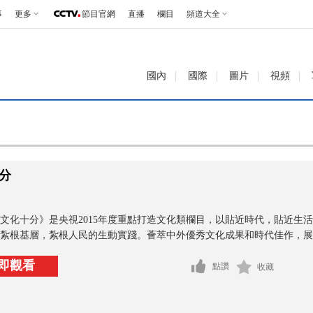
事
更多
節目官網
直播
欄目
頻道大全
國內
國際
圖片
視頻
分
文化十分》是央視2015年度重點打造文化類欄目，以貼近時代，貼近生
紮根基層，紮根人民的生動實踐。薈萃中外優秀文化成果和時代佳作，展示
即觀看
點讚
收藏