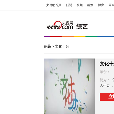
央視網首頁
新聞
視頻
經濟
體育
軍
綜藝
> 文化十分
文化十
年份：
簡介：
《
入生活，
立