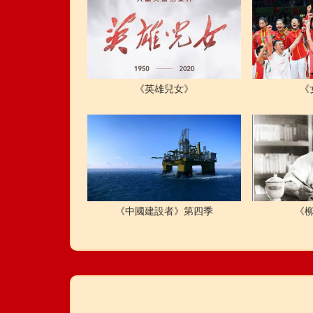
《英雄兒女》
《
《中國建設者》第四季
《