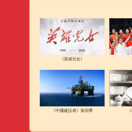
《英雄兒女》
《中國建設者》第四季
《