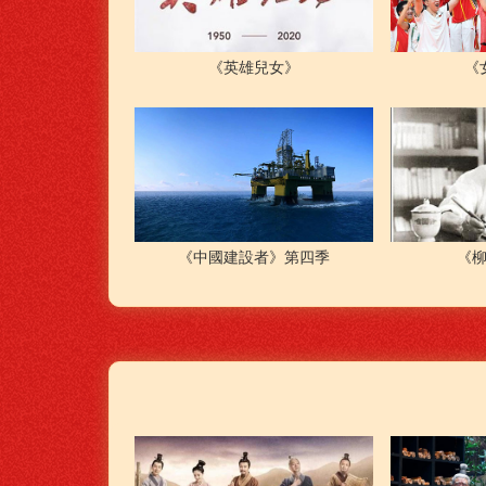
《英雄兒女》
《
《中國建設者》第四季
《