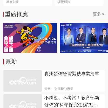
就業創業
課後服務
重磅推薦
更多 >
最新
貴州發佈急需緊缺專業清單
貴州
急需緊缺專業
不刷題、不考試！教育部新
發佈的“科學探究任務”怎麼