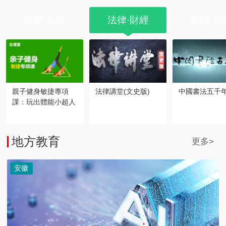
健康·心理
法律·財經
藝術·審
親子健身敏捷專項
法律講堂(文史版)
中國書法五千
課：玩出體能小超人
地方教育
更多>
安徽