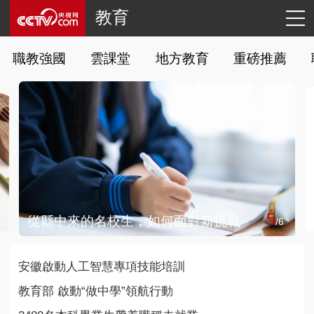
教育
職教強國
雲課堂
地方教育
重磅推薦
5
從縣中來的名校生，如何面對新挑戰
/
6
安徽啟動人工智慧專項技能培訓
教育部 啟動“做中學”領航行動