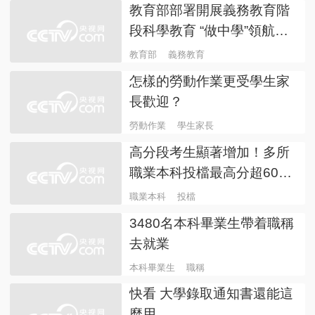
教育部部署開展義務教育階
段科學教育 “做中學”領航行
動
教育部
義務教育
怎樣的勞動作業更受學生家
長歡迎？
勞動作業
學生家長
高分段考生顯著增加！多所
職業本科投檔最高分超600
分
職業本科
投檔
3480名本科畢業生帶着職稱
去就業
本科畢業生
職稱
快看 大學錄取通知書還能這
麼用