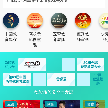
3480名本科畢業生帶着職稱去就業
中國教
高校示
五育教
優秀教
少
育觀察
範微黨
育展播
師宣傳
護
課
新時代
2025全球
好少年
智慧教育大會
中國
第63屆中國
雲課堂
動漫觀
高等教育博覽會
察
立德
啟智
健體