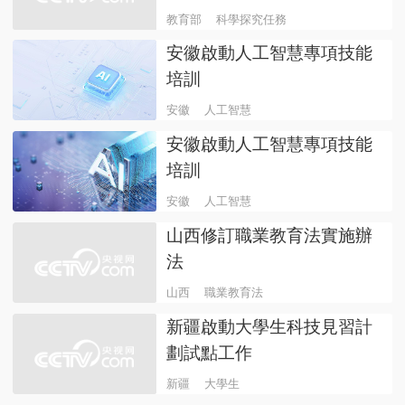
做？
教育部
科學探究任務
安徽啟動人工智慧專項技能
培訓
安徽
人工智慧
安徽啟動人工智慧專項技能
培訓
安徽
人工智慧
山西修訂職業教育法實施辦
法
山西
職業教育法
新疆啟動大學生科技見習計
劃試點工作
新疆
大學生