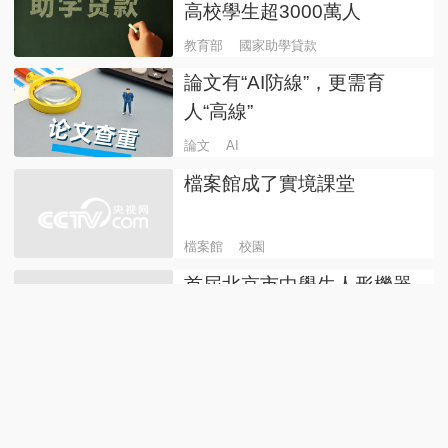
高校學生超3000萬人
教育部
國家助學貸款
論文有“AI防線”，更需育
人“高線”
論文
AI
檔案館成了實境課堂
檔案館
校園
首屆北京市中學生人形機器
人足球賽收官
中學生
機器人足球賽
江蘇淮安：初中生發現兩千
年前青銅器足 主動上交
江蘇淮安
青銅