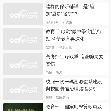
這樣的保研輔導，是“餡
餅”還是“陷阱”？
保研輔導
研究生
教育部 啟動“做中學”領航行
動 科學教育再深化
教育部
領航行動
高考招生錄取季 這些騙局要
警惕
高招
騙局
校服一物一碼溯源體系建設
與校園裝備治理路徑探析
校服
校園裝備
教育部：國家助學貸款惠及