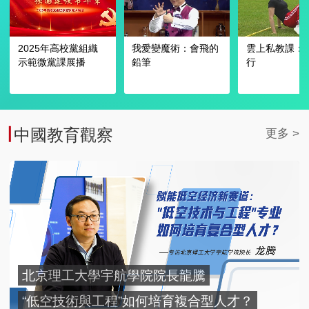
2025年高校黨組織
我愛變魔術：會飛的
雲上私教課：
示範微黨課展播
鉛筆
行
中國教育觀察
更多 >
北京理工大學宇航學院院長龍騰
“低空技術與工程”如何培育複合型人才？