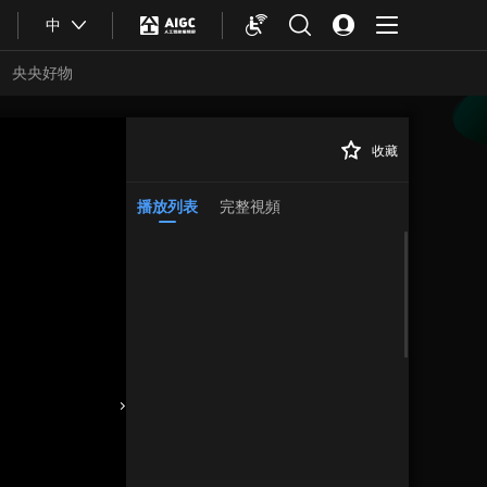
中
央央好物
收藏
播放列表
完整視頻
合體育
亞冬會