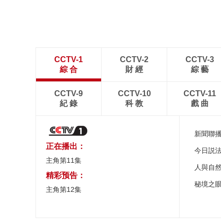
CCTV-1
CCTV-2
CCTV-3
綜 合
財 經
綜 藝
CCTV-9
CCTV-10
CCTV-11
紀 錄
科 教
戲 曲
新聞聯
正在播出：
今日説
主角第11集
人與自
精彩预告：
秘境之
主角第12集