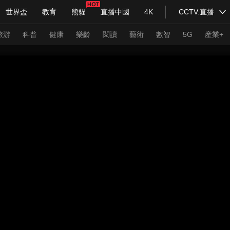
世界盃
教育
熊貓
直播中國
4K
CCTV.直播
式妙語
主持人
下載央視影音
熱解讀
天天學習
旅游
科普
健康
樂齡
閱讀
藝術
數智
5G
産業+
紀錄片網
國家大劇院
大型活動
科技
法治
文娛
人物
公益
圖片
習式妙語
央視快評
央視網評
光華銳評
鋒面
頻道
VR/AR
4K專區
全景新聞
請入列
人生第一次
人生第二次
年冬奧會
CBA
NBA
中超
國足
國際足球
網球
綜
體育江湖
文化體育
冰雪道路
足球道路