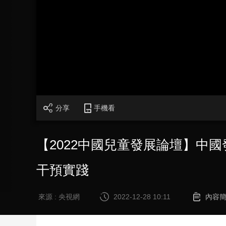
財經
教育
鄉村振興
生態環境
一帶一路
大國智造
大國展會
大國保險
雲頂對話
CCTV.節目官網
直播
節目單
欄目
片庫
分享
手機看
【2022中國兒童發展論壇】中
干預實踐
來源 : 央視網
2022-12-28 10:11
內容