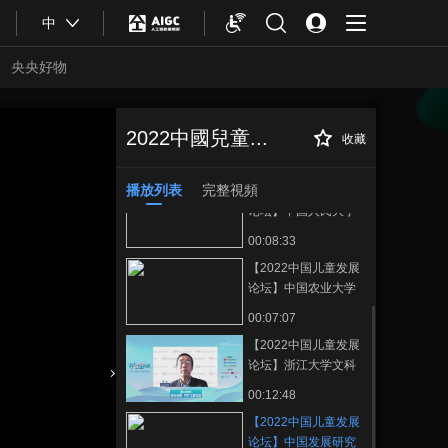
00:11:16
云：推动“春蕾计划”
中
【2022中国儿童发展
促进女童发展
论坛】中国发展研究
央央好物
基金会副理事长、秘
00:09:10
书长方晋：关注农村
【2022中国儿童发展
儿童发展，促进社会
论坛】中国儿童中心
2022中國兒童...
公平
收藏
【2022中国儿童发
正在播放
主任苑立新：守正创
00:09:19
展论坛】中国发展研究基金会
新 推动教育现代化发
儿童发展研究院高级顾问蔡建
播放列表
完整視頻
【2022中国儿童发展
展
华：争取儿童权益最大化的干
论坛】中国人民大学
预实践
农业与农村发展学院
00:08:33
教授汪三贵：防范儿
【2022中国儿童发展
童侵害，综合措施促
论坛】中国农业大学
进儿童健康成长
文科资深讲席教授李
00:07:07
小云：中国式现代化
【2022中国儿童发展
儿童发展的问题
论坛】浙江大学文科
资深教授、共享与发
合體育
亞冬會
00:12:48
展研究院院长李实：
【2022中国儿童发展
没有儿童的高质量发
论坛】中国发展研究
展，就没有将来的共