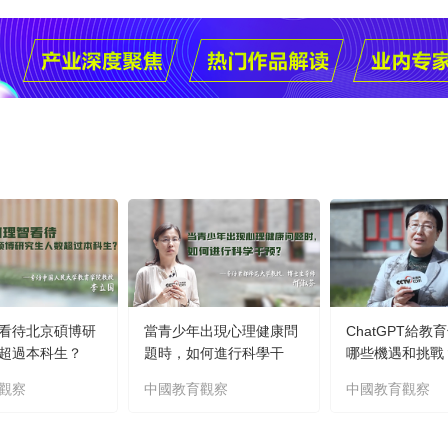
看待北京碩博研
當青少年出現心理健康問
ChatGPT給教
超過本科生？
題時，如何進行科學干
哪些機遇和挑戰
預？
觀察
中國教育觀察
中國教育觀察