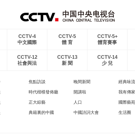
CCTV-4
CCTV-5
CCTV-5+
中文國際
體 育
體育賽事
CCTV-12
CCTV-13
CCTV-14
社會與法
新 聞
少 兒
播
焦點訪談
晚間新聞
經典咏
法
時代楷模發佈廳
開講啦
我有傳
然
正大綜藝
人口
國際藝
眼
典籍裏的中國
中國詩詞大會
生活圈