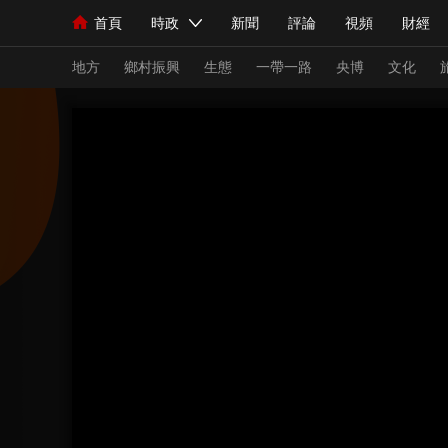
首頁
時政
新聞
評論
視頻
財經
人民領袖習近平
直播
海外頻道
片庫
iPanda
欄目大全
聯播+
English
中國領導人
節目單
Монгол
聽音
央視快評
微視頻
習
地方
鄉村振興
生態
一帶一路
央博
文化
總台春晚
網絡春晚
共産黨員網
秧紀錄
新聞
國內
國際
評論
經濟
軍事
人民領袖習近平
聯播+
熱解讀
天天學習
視頻
小央視頻
小央直播
直播中國
熊貓
現場
前線
比劃
快看
藍海中國
新兵
體育
直播
競猜
2026年世界盃
2026
VIP會員
CCTV奧林匹克頻道
生活體育大會