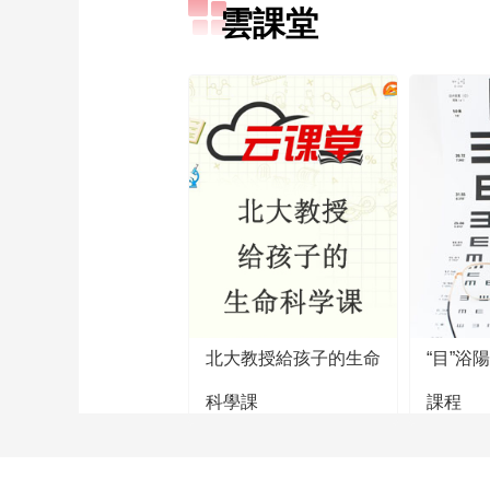
雲課堂
北大教授給孩子的生命
“目”浴
科學課
課程