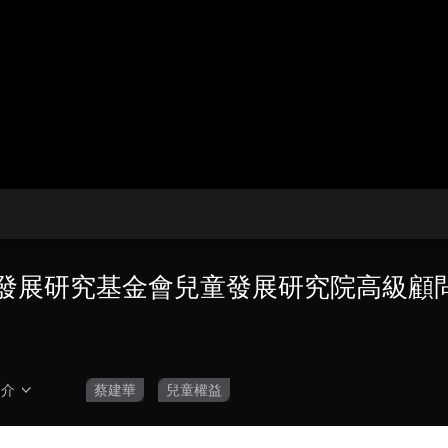
央博
非遺
文化
旅游
科普
健康
樂齡
閱讀
雲起
超級工廠
智敬中國
全民健康
顏選攻略
海洋
收視榜
總台企業白名單
國發展研究基金會兒童發展研究院高級
簡介
蔡建華
兒童權益