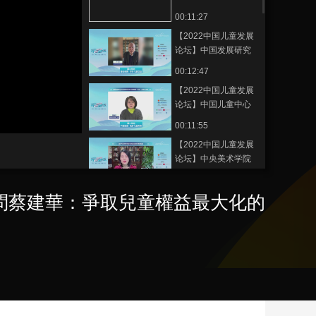
基金会儿童发展研究
同富裕
00:11:27
藝術
汽車
數智
5G
産業+
院高级顾问蔡建华：
【2022中国儿童发展
争取儿童权益最大化
時尚
天氣
才藝
網展
央央好物
论坛】中国发展研究
的干预实践
基金会原副理事长卢
00:12:47
迈：加大农村儿童资
【2022中国儿童发展
本的投资
论坛】中国儿童中心
科研部部长、研究员
00:11:55
朱晓宇：家庭家教家
【2022中国儿童发展
风与脱贫地区乡村儿
论坛】中央美术学院
童发展：现状、问题
教授郑勤砚：美术与
与对策
00:18:30
科学教育融合的基础
顧問蔡建華：爭取兒童權益最大化的
【2022中国儿童发展
美育课程构建
论坛】中国教育科学
研究院劳动与社会实
00:20:41
践教育研究所所长、
【2022中国儿童发展
研究员王晓燕：弘扬
论坛】中国青少年科
劳动精神 锻造时代新
技教育工作者协会副
人
00:09:44
理事长兼秘书长林利
【2022中国儿童发展
琴：科教融合 培养一