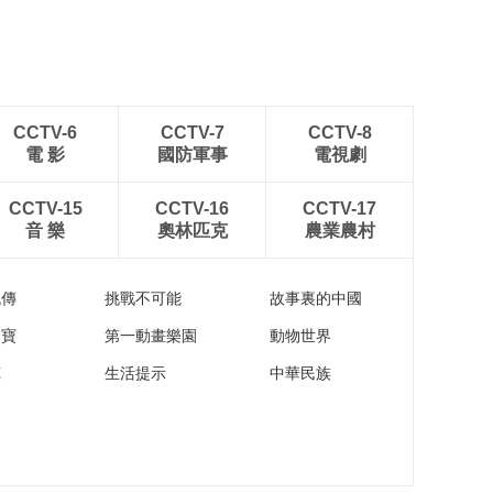
CCTV-6
CCTV-7
CCTV-8
電 影
國防軍事
電視劇
CCTV-15
CCTV-16
CCTV-17
音 樂
奧林匹克
農業農村
流傳
挑戰不可能
故事裏的中國
家寶
第一動畫樂園
動物世界
苑
生活提示
中華民族