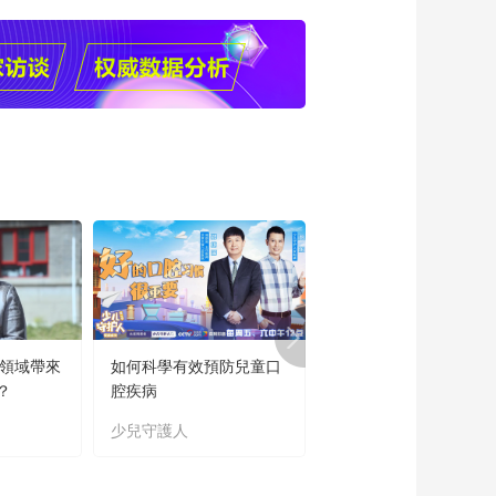
论坛】中国教育学会
大批具备科学家潜质
秘书长、研究员杨银
的青少年群体
00:12:17
付：让每个孩子都享
【2022中国儿童发展
有人生出彩的机会
论坛】北京师范大学
哲学学院教授沈湘
00:11:37
平：关于少年儿童优
【2022中国儿童发展
秀传统文化教育的三
论坛】教育部基础教
点看法
育教学指导委员会委
00:22:39
员、中国教育学会学
【2022中国儿童发展
术委员、山东师范大
论坛】中国人民大学
学教育学部讲座教授
马克思主义学院副教
柳夕浪：革命传统教
00:12:35
授张智：如何更好地
育“三进”的基本考虑
【2022中国儿童发展
面向儿童开展爱国主
论坛】中国青年政治
义教育
育領域帶來
如何科學有效預防兒童口
“新時代好少年”主題教
学院原党委书记、教
00:23:27
？
腔疾病
讀書活動成果展
授陆士桢：落实二十
【2022中国儿童发展
大精神，推动新时代
少兒守護人
主題教育
论坛】北京师范大学
儿童工作全面发展
学术委员会主任、教
00:09:19
授韩震：用马克思主