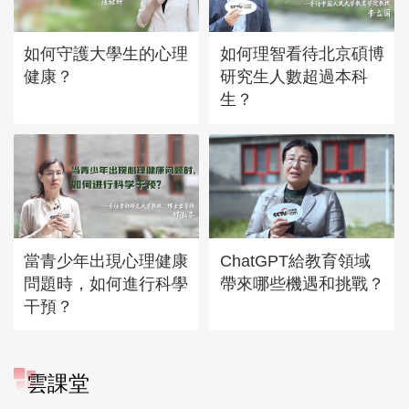
如何守護大學生的心理
如何理智看待北京碩博
健康？
研究生人數超過本科
生？
當青少年出現心理健康
ChatGPT給教育領域
問題時，如何進行科學
帶來哪些機遇和挑戰？
干預？
雲課堂