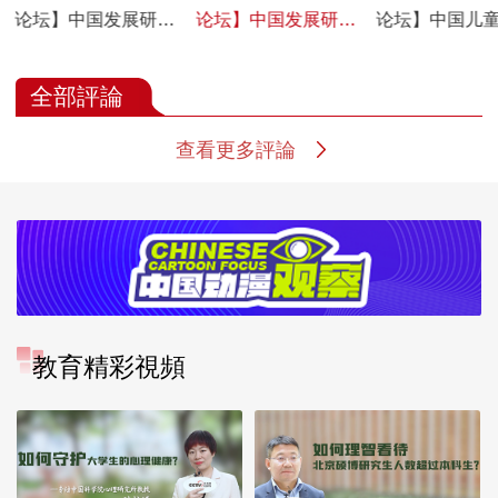
论坛】中国发展研究
论坛】中国发展研究
论坛】中国儿
基金会儿童发展研究
基金会原副理事长卢
科研部部长、
院高级顾问蔡建华：
迈：加大农村儿童资
朱晓宇：家庭
全部評論
争取儿童权益最大化
本的投资
风与脱贫地区
的干预实践
童发展：现状
查看更多評論
与对策
教育精彩視頻