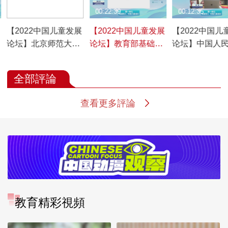
00:11:37
00:22:39
00:12:35
【2022中国儿童发展
【2022中国儿童发展
【2022中国儿
论坛】北京师范大学
论坛】教育部基础教
论坛】中国人
哲学学院教授沈湘
育教学指导委员会委
马克思主义学
平：关于少年儿童优
员、中国教育学会学
授张智：如何
全部評論
秀传统文化教育的三
术委员、山东师范大
面向儿童开展
点看法
学教育学部讲座教授
义教育
查看更多評論
柳夕浪：革命传统教
育“三进”的基本考虑
教育精彩視頻