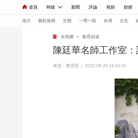
首頁
時政
新聞
評論
視頻
財經
人民領袖習近平
直播
海外頻道
片庫
iPanda
欄目大全
聯播+
English
中國領導人
節目單
Монгол
聽音
央視快評
微視頻
習
地方
鄉村振興
生態
一帶一路
央博
文化
央視網
>
教育頻道
總台春晚
網絡春晚
共産黨員網
秧紀錄
陳廷華名師工作室：
來源：教育部 | 2022-09-20 16:55:01
新聞
國內
國際
評論
經濟
軍事
人民領袖習近平
聯播+
熱解讀
天天學習
視頻
小央視頻
小央直播
直播中國
熊貓
現場
前線
比劃
快看
藍海中國
新兵
體育
直播
競猜
2026年世界盃
2026
VIP會員
CCTV奧林匹克頻道
生活體育大會