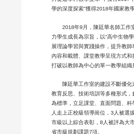
學的深度探索”獲得2018年國家
2018年9月，陳廷華名師工
力學生成長為宗旨，以“高中生物
展理論學習與實踐操作，提升教師
內容和載體、課堂教學呈現方式和
打破以教師為中心的單一教學組織
陳廷華工作室的建設不斷優化
教育反思、技術培訓等多種形式，
為標準，立足課堂、直面問題、科
人走上正校級領導崗位，3人被選
市級以上綜合表彰，8人被評為大
省市級規劃課題7項。