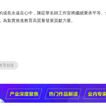
的成長永遠在心中，陳廷華名師工作室將繼續秉承平等、
，為紮實推進教育高質量發展貢獻力量。
教育頻道