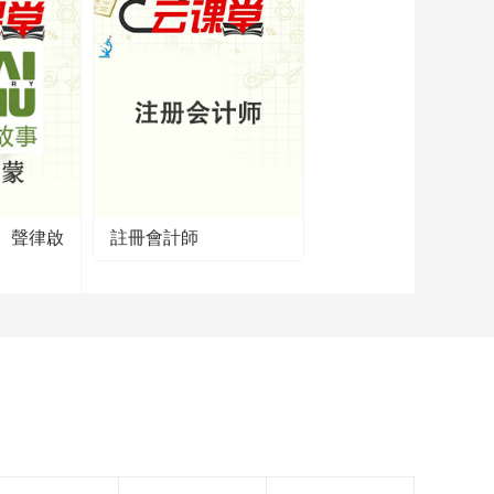
】聲律啟
註冊會計師