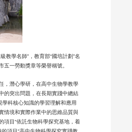
藝術
汽車
數智
5G
産業+
時尚
天氣
才藝
網展
央央好物
教學名師”，教育部“國培計劃”名
市五一勞動獎章等榮譽稱號。
任，潛心學研，在高中生物學教學
中的突出問題，在長期實踐中總結
現學科核心知識的學習理解和應用
實情境和實際作業中的思維品質與
的項目“依託生物科學探究基地，着
持的項目“高中生物科學探究實踐教