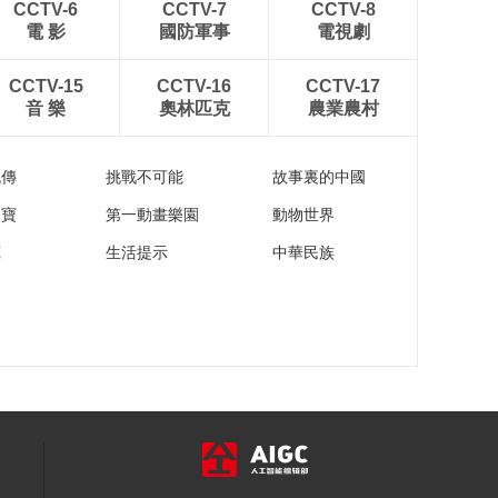
CCTV-6
CCTV-7
CCTV-8
電 影
國防軍事
電視劇
CCTV-15
CCTV-16
CCTV-17
音 樂
奧林匹克
農業農村
流傳
挑戰不可能
故事裏的中國
家寶
第一動畫樂園
動物世界
苑
生活提示
中華民族