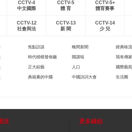
CCTV-4
CCTV-5
CCTV-5+
中文國際
體 育
體育賽事
CCTV-12
CCTV-13
CCTV-14
社會與法
新 聞
少 兒
播
焦點訪談
晚間新聞
經典咏
法
時代楷模發佈廳
開講啦
我有傳
然
正大綜藝
人口
國際藝
眼
典籍裏的中國
中國詩詞大會
生活圈
概況
更多鏈結