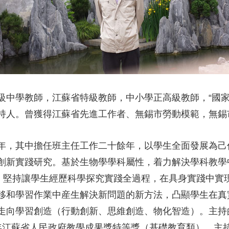
央博
非遺
文化
旅游
科普
健康
樂齡
閱讀
雲起
超級工廠
智敬中國
全民健康
顏選攻略
海洋
中學教師，江蘇省特級教師，中小學正高級教師，“國家級
收視榜
總台企業白名單
持人。曾獲得江蘇省先進工作者、無錫市勞動模範，無錫
年，其中擔任班主任工作二十餘年，以學生全面發展為己
創新實踐研究。基於生物學學科屬性，着力解決學科教學
式，堅持讓學生經歷科學探究實踐全過程，在具身實踐中實
移和學習作業中産生解決新問題的新方法，凸顯學生在真
走向學習創造（行動創新、思維創造、物化智造）。主持
7年江蘇省人民政府教學成果獎特等獎（基礎教育類），主