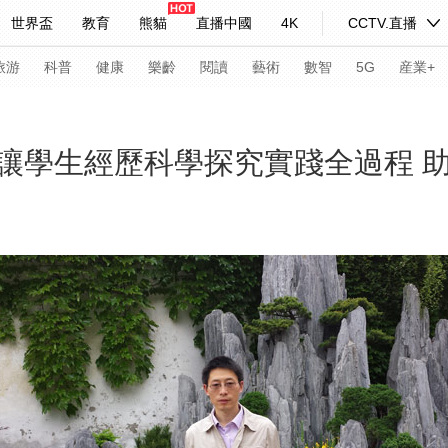
世界盃
教育
熊貓
直播中國
4K
CCTV.直播
式妙語
主持人
下載央視影音
熱解讀
天天學習
旅游
科普
健康
樂齡
閱讀
藝術
數智
5G
産業+
紀錄片網
國家大劇院
大型活動
讓學生經歷科學探究實踐全過程 
科技
法治
文娛
人物
公益
圖片
習式妙語
央視快評
央視網評
光華銳評
鋒面
頻道
VR/AR
4K專區
全景新聞
請入列
人生第一次
人生第二次
年冬奧會
CBA
NBA
中超
國足
國際足球
網球
綜
體育江湖
文化體育
冰雪道路
足球道路