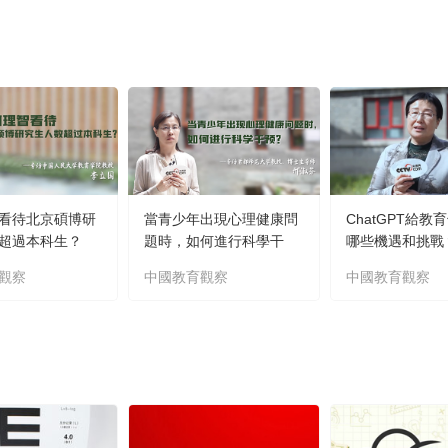
看待北京碩博研
當青少年出現心理健康問
ChatGPT給教
超過本科生？
題時，如何進行科學干
哪些機遇和挑戰
預？
觀察
中國教育觀察
中國教育觀察