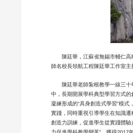
財經
教育
鄉村振興
生態環境
一帶一路
大國智造
大國展會
大國保險
雲頂對話
陳廷華，江蘇省無錫市輔仁高級
CCTV.節目官網
直播
節目單
欄目
片庫
師名校長領航工程陳廷華工作室主
陳廷華老師紮根教學一線三十
中，長期開展學科典型學習方式的
凝練形成的“具身創造式學習”模
實踐，同時重視引導學生在知識遷
創造力訓練，促進學生從實踐體驗
力促進學科教學變革”，獲得201