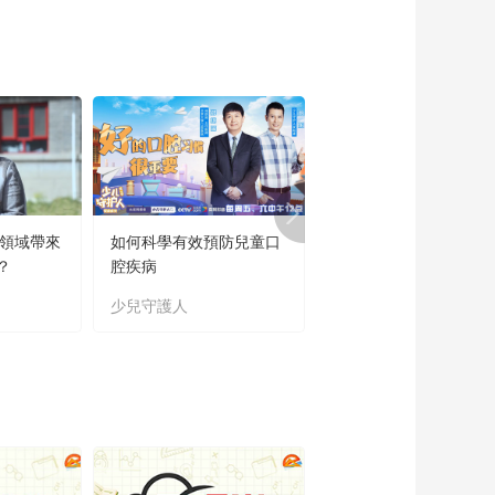
育領域帶來
如何科學有效預防兒童口
“新時代好少年”主題教
？
腔疾病
讀書活動成果展
少兒守護人
主題教育