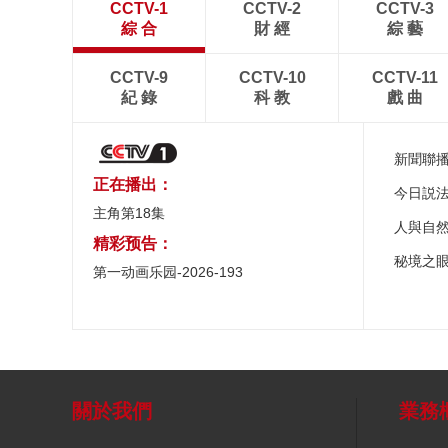
CCTV-1
CCTV-2
CCTV-3
綜 合
財 經
綜 藝
CCTV-9
CCTV-10
CCTV-11
紀 錄
科 教
戲 曲
新聞聯
正在播出：
今日説
主角第18集
人與自
精彩预告：
秘境之
第一动画乐园-2026-193
關於我們
業務