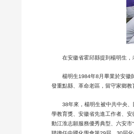
財經
教育
鄉村振興
生態環境
一帶一路
大國智造
大國展會
大國保險
雲頂對話
在安徽省霍邱縣提到楊明生，
CCTV.節目官網
直播
節目單
欄目
片庫
楊明生1984年8月畢業於
發重點縣、革命老區，留守家鄉教
38年來，楊明生被中共中央
學教育獎、安徽省先進工作者、安
動江淮志願服務優秀典型、六安市
聘擔任中國化學會第29屆、30