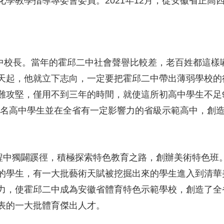
學教學指導專委會委員。2021年12月，從安徽省正高
邱二中校長。當年的霍邱二中社會聲譽比較差，老百姓都這
天起，他就立下志向，一定要把霍邱二中帶出薄弱學校的
難攻堅，僅用不到三年的時間，就使這所初高中學生不足9
00名高中學生並在全省有一定影響力的省級示範高中，創
過程中獨闢蹊徑，積極探索特色教育之路，創辦美術特色班
的學生，有一大批藝術天賦被挖掘出來的學生進入到清華
力，使霍邱二中成為安徽省體育特色示範學校，創造了全
表的一大批體育傑出人才。