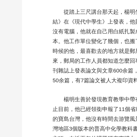
從踏上三尺講台那天起，楊明
結》在《現代中學生》上發表，他
沒有電腦，他就在自己用白紙扎製
本。他工作單位變化了幾個，也搬
時候的他，最喜歡去的地方就是郵
來，郵局的工作人員都知道怎麼回
刊雜誌上發表論文與文章600余
50余篇，有7篇論文被人大複印
楊明生善於發現教育教學中帶
止目前，他已經領銜申報了11個省
的寶島台灣，他沒有時間去游覽風
灣地區3個版本的普高中化學教科