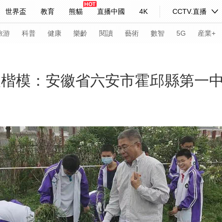
世界盃
教育
熊貓
直播中國
4K
CCTV.直播
式妙語
主持人
下載央視影音
熱解讀
天天學習
旅游
科普
健康
樂齡
閱讀
藝術
數智
5G
産業+
紀錄片網
國家大劇院
大型活動
育人楷模：安徽省六安市霍邱縣第一
科技
法治
文娛
人物
公益
圖片
習式妙語
央視快評
央視網評
光華銳評
鋒面
頻道
VR/AR
4K專區
全景新聞
請入列
人生第一次
人生第二次
年冬奧會
CBA
NBA
中超
國足
國際足球
網球
綜
體育江湖
文化體育
冰雪道路
足球道路