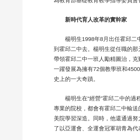
為教育部基礎教育教學指導委員會化
新時代育人改革的實幹家
楊明生1998年8月出任霍
到霍邱二中去。楊明生從任職的那
帶領霍邱二中一班人勵精圖治，克
一躍發展為擁有72個教學班和45
史上的一大奇蹟。
楊明生在“經營”霍邱二中的
專業的院校，都會有霍邱二中輸送
美院學習深造。同時，他還通過努
了以亞運會、全運會冠軍胡青為代