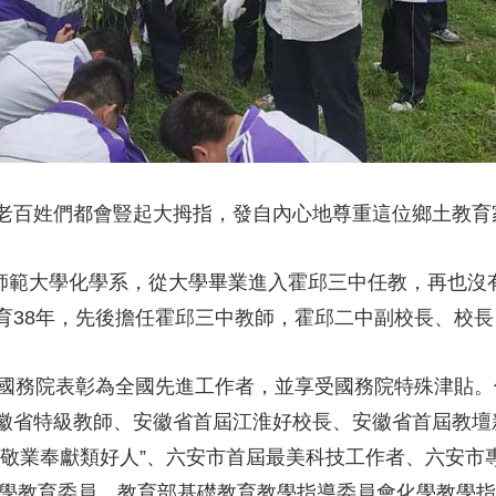
央博
非遺
文化
旅游
科普
健康
樂齡
閱讀
雲起
超級工廠
智敬中國
全民健康
顏選攻略
海洋
老百姓們都會豎起大拇指，發自內心地尊重這位鄉土教
收視榜
總台企業白名單
安徽師範大學化學系，從大學畢業進入霍邱三中任教，再也
育38年，先後擔任霍邱三中教師，霍邱二中副校長、校
、國務院表彰為全國先進工作者，並享受國務院特殊津貼
徽省特級教師、安徽省首屆江淮好校長、安徽省首屆教壇
“敬業奉獻類好人”、六安市首屆最美科技工作者、六安市
屆化學教育委員，教育部基礎教育教學指導委員會化學教學