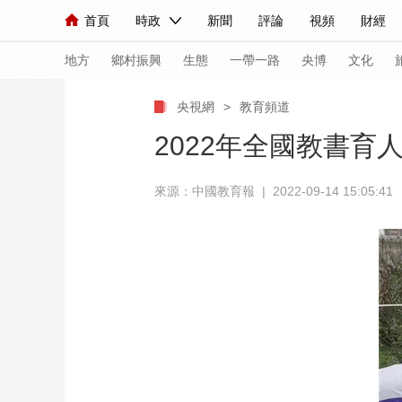
首頁
時政
新聞
評論
視頻
財經
人民領袖習近平
直播
海外頻道
片庫
iPanda
欄目大全
聯播+
English
中國領導人
節目單
Монгол
聽音
央視快評
微視頻
習
地方
鄉村振興
生態
一帶一路
央博
文化
央視網
>
教育頻道
總台春晚
網絡春晚
共産黨員網
秧紀錄
2022年全國教書
來源：中國教育報 | 2022-09-14 15:05:41
新聞
國內
國際
評論
經濟
軍事
人民領袖習近平
聯播+
熱解讀
天天學習
視頻
小央視頻
小央直播
直播中國
熊貓
現場
前線
比劃
快看
藍海中國
新兵
體育
直播
競猜
2026年世界盃
2026
VIP會員
CCTV奧林匹克頻道
生活體育大會