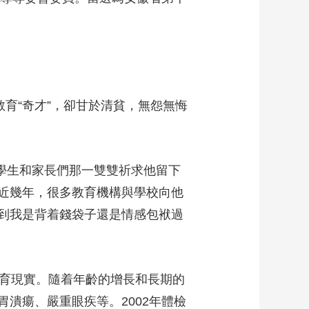
育“奇才”，卻甘於清貧，無怨無悔
到學生和家長們那一雙雙祈求他留下
近幾年，很多教育機構與學校向他
到我是背着錢袋子還是情感包袱過
教育現實。隨着年齡的增長和長期的
潰瘍、嚴重眼疾等。2002年體檢