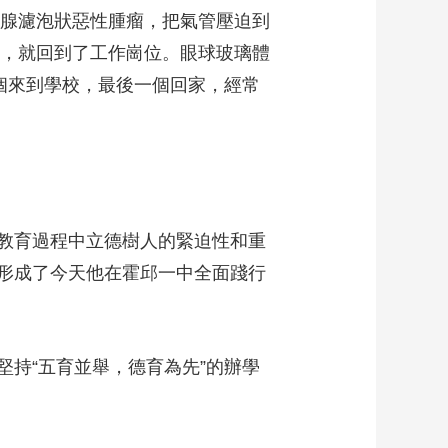
狀腺濾泡狀惡性腫瘤，把氣管壓迫到
周，就回到了工作崗位。眼球玻璃體
個來到學校，最後一個回家，經常
教育過程中立德樹人的緊迫性和重
形成了今天他在霍邱一中全面踐行
持“五育並舉，德育為先”的辦學