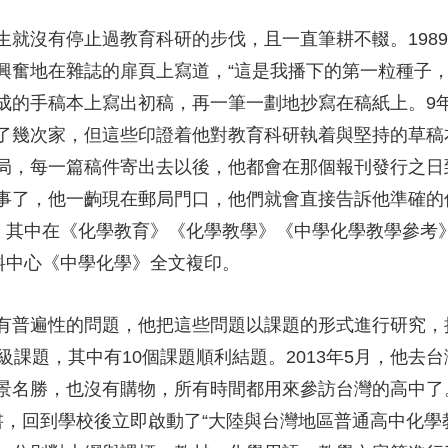
生就沒有停止過教育科研的步伐，且一直筆耕不輟。198
興奮地在雜誌的扉頁上寫道，“這是我播下的第一粒種子，
成的手稿本上寫出初稿，再一筆一劃地抄寫在稿紙上。9
了幾次家，但這些印證着他對教育科研執着與堅持的草稿
局，每一篇稿件寄出去以後，他都會在那個報刊發行之日
事了，他一齣現在郵局門口，他們就會直接告訴他準確的
篇，其中在《化學教育》《化學教學》《中學化學教學參考
資料中心《中學化學》全文複印。
有普遍性的問題，他把這些問題以課題的形式進行研究，
級課題，其中有10個課題順利結題。2013年5月，他去
景名勝，也沒有購物，所有時間都用來參訪台灣的高中了
書，回到學校後立即啟動了“大陸與台灣地區普通高中化學