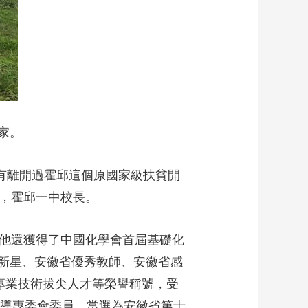
藝術
汽車
數智
5G
産業+
時尚
天氣
才藝
網展
央央好物
育家。
沒有離開過霍邱這個原國家級扶貧開
長，霍邱一中校長。
。他還獲得了中國化學會首屆基礎化
新星、安徽省優秀教師、安徽省感
專業技術拔尖人才等榮譽稱號，受
指導專委會委員。當選為安徽省第十