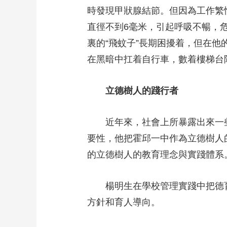
時發現甲狀腺結節。但因為工作繁
直徑不到6毫米，引起呼吸不暢，
裏的“飛蚊子”長期困擾着，但在
在黑暗中扛着自行車，數着樓梯台
立德樹人的踐行者
近年來，社會上所暴露出來一
要性，他把霍邱一中作為立德樹人
的立德樹人的教育理念與實踐體系
楊明生在學校管理實踐中把德
方針和育人導向。