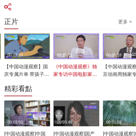
正片
更多 >
00:02:23
00:15:01
00:05:18
【中国动漫观察】国
《中国动漫观察》独
【中国动漫观
庆专属片单 带孩子来
家专访中国电影家协
京动画周独家
场红色动画之旅吧
会理事、中国视协电
深文化影视娱
精彩看點
视委员会副主任——
师——张明君
汪帆
00:03:50
00:03:49
00:01:59
[中国动漫观察]中国
[中国动漫观察]国产
[中国动漫观察]