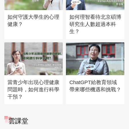
如何守護大學生的心理
如何理智看待北京碩博
健康？
研究生人數超過本科
生？
當青少年出現心理健康
ChatGPT給教育領域
問題時，如何進行科學
帶來哪些機遇和挑戰？
干預？
雲課堂