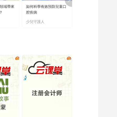
育領域帶來
如何科學有效預防兒童口
“新時代好少年”主題教
？
腔疾病
讀書活動成果展
少兒守護人
主題教育