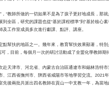
”，“教師所做的一切如果不是為了孩子更好地成長，那就
到全區，研究的課題也從“基於課程標準”到“基於核心素
師及工作室成員多次進行獻課、點評、講座。
定點幫扶的地區之一。幾年來，教育幫扶效果顯著，特別
認可，目前，每個月一次的研討活動成了全盟化學教師期待
次赴天津市、河北省、內蒙古自治區通遼市和錫林浩特市
市、江西省撫州市、陝西省咸陽市等地學習交流。2021
室先後兩批共派出四名教師在貢山一中支教一年，為當地