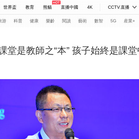
世界盃
教育
熊貓
直播中國
4K
CCTV.直播
式妙語
主持人
下載央視影音
熱解讀
天天學習
旅游
科普
健康
樂齡
閱讀
藝術
數智
5G
産業+
紀錄片網
國家大劇院
大型活動
課堂是教師之“本” 孩子始終是課堂
科技
法治
文娛
人物
公益
圖片
習式妙語
央視快評
央視網評
光華銳評
鋒面
頻道
VR/AR
4K專區
全景新聞
請入列
人生第一次
人生第二次
年冬奧會
CBA
NBA
中超
國足
國際足球
網球
綜
體育江湖
文化體育
冰雪道路
足球道路