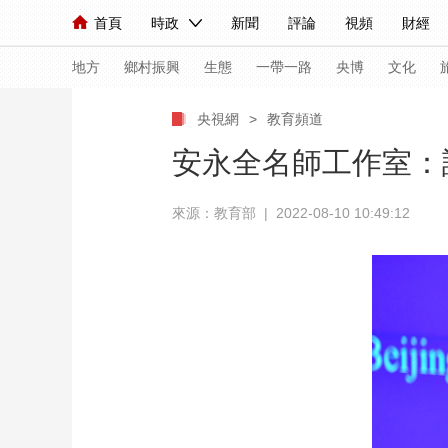
首頁
時政
新聞
評論
視頻
財經
人民領袖習近平
直播
海外頻道
片庫
iPanda
欄目大全
聯播+
English
中國領導人
節目單
Монгол
聽音
央視快評
微視頻
習
地方
鄉村振興
生態
一帶一路
央博
文化
央視網
>
教育頻道
總台春晚
網絡春晚
共産黨員網
秧紀錄
安永全名師工作室：
來源：教育部 | 2022-08-10 10:49:12
新聞
國內
國際
評論
經濟
軍事
人民領袖習近平
聯播+
熱解讀
天天學習
視頻
小央視頻
小央直播
直播中國
熊貓
現場
前線
比劃
快看
藍海中國
新兵
體育
直播
競猜
2026年世界盃
2026
VIP會員
CCTV奧林匹克頻道
生活體育大會