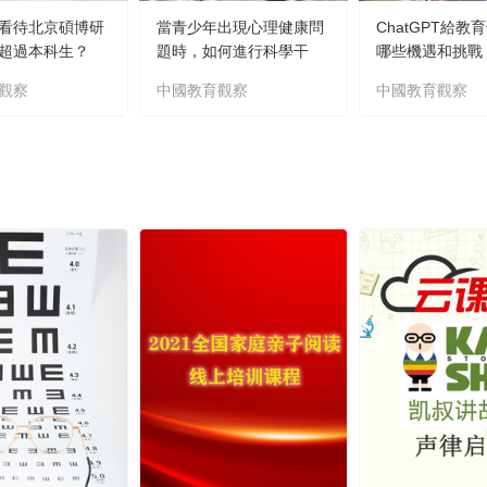
看待北京碩博研
當青少年出現心理健康問
ChatGPT給教
超過本科生？
題時，如何進行科學干
哪些機遇和挑戰
預？
觀察
中國教育觀察
中國教育觀察