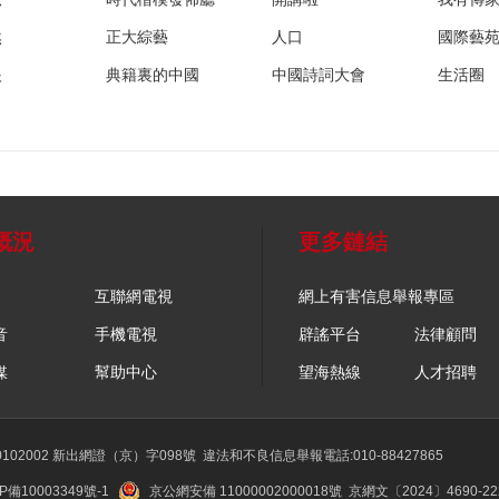
然
正大綜藝
人口
國際藝
眼
典籍裏的中國
中國詩詞大會
生活圈
概況
更多鏈結
互聯網電視
網上有害信息舉報專區
音
手機電視
辟謠平台
法律顧問
媒
幫助中心
望海熱線
人才招聘
02002 新出網證（京）字098號
違法和不良信息舉報電話:010-88427865
P備10003349號-1
京公網安備 11000002000018號
京網文〔2024〕4690-2