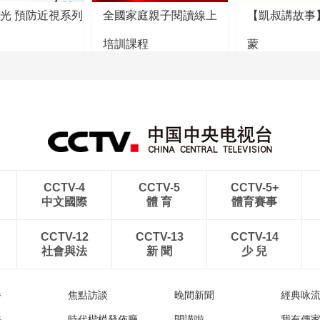
陽光 預防近視系列
全國家庭親子閱讀線上
【凱叔講故事
培訓課程
蒙
CCTV-4
CCTV-5
CCTV-5+
中文國際
體 育
體育賽事
CCTV-12
CCTV-13
CCTV-14
社會與法
新 聞
少 兒
播
焦點訪談
晚間新聞
經典咏
法
時代楷模發佈廳
開講啦
我有傳