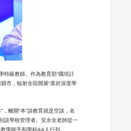
藝術
汽車
數智
5G
産業+
時尚
天氣
才藝
網展
央央好物
學特級教師。作為教育部“國培計
旗縣市，輻射全區開展“基於深度學
”，離開“本”談教育就是空談，名
別談學校管理者。安永全老師從一
教學能手和學科&&人行列。