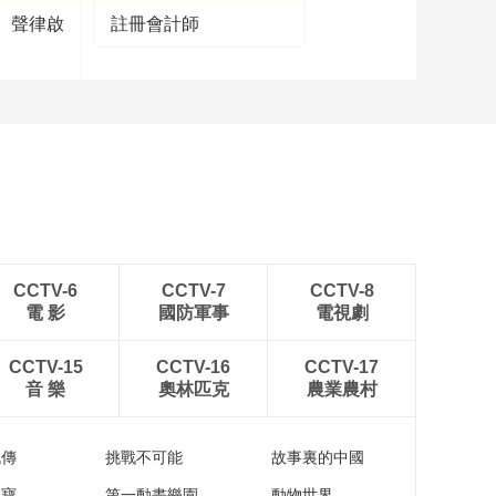
】聲律啟
註冊會計師
CCTV-6
CCTV-7
CCTV-8
電 影
國防軍事
電視劇
CCTV-15
CCTV-16
CCTV-17
音 樂
奧林匹克
農業農村
流傳
挑戰不可能
故事裏的中國
家寶
第一動畫樂園
動物世界