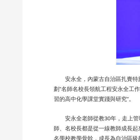
財經
教育
鄉村振興
生態環境
一帶一路
大國智造
大國展會
大國保險
雲頂對話
CCTV.節目官網
直播
節目單
欄目
片庫
安永全，內蒙古自治區扎賚特
劃”名師名校長領航工程安永全工
習的高中化學課堂實踐與研究”。
安永全老師從教30年，走上管
師、名校長都是從一線教師成長起
名學校教學骨幹，成長為自治區級