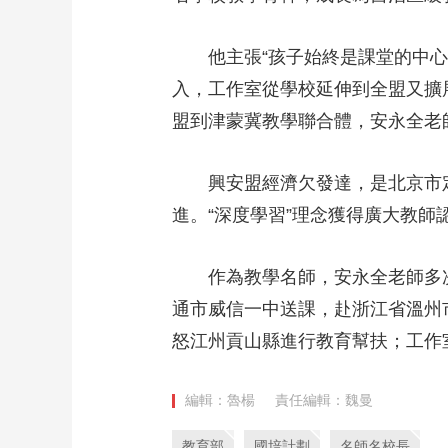
他主張“孩子始終是課堂的中心
入，工作室從學校延伸到全盟又擴展
盟到津蒙冀教學聯合體，安永全老
興安盟經濟欠發達，是北京市
進。“深度學習”理念獲得廣大教師
作為教學名師，安永全老師多
通市威信一中送課，赴浙江省溫州
怒江州貢山縣進行教育幫扶；工作
編輯：魯楊
責任編輯：魏曼
教育部
國培計劃
名師名校長