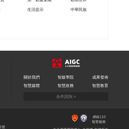
苑
生活提示
中華民族
關於我們
智媒學院
成果發佈
智慧媒體
智慧政務
智慧教育
合作諮詢 >
網絡110
報警服務
22號