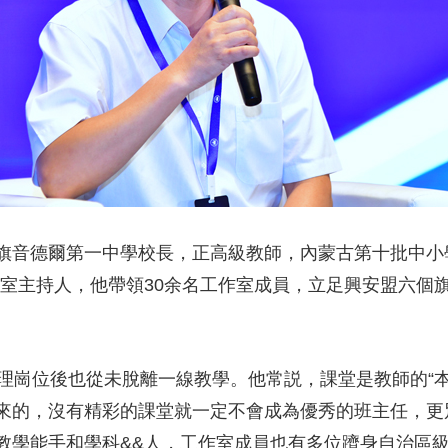
央博
非遺
文化
旅游
科普
健康
樂齡
閱讀
雲起
超級工廠
智敬中國
全民健康
顏選攻略
海洋
收視榜
總台企業白名單
旗音德爾第一中學校長，正高級教師，內蒙古第十批中小
作室主持人，他帶領30余名工作室成員，立足興安盟六個
理崗位後也從未脫離一線教學。他常説，課堂是教師的“本
來的，沒有精彩的課堂就一定不會成為優秀的班主任，更
教學能手和學科&&人，工作室成員也有多位躋身自治區級