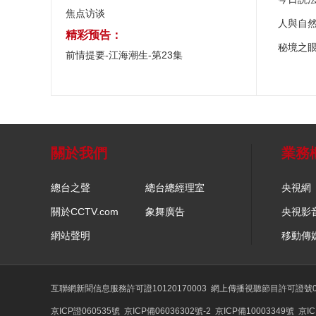
焦点访谈
人與自
精彩预告：
秘境之
前情提要-江海潮生-第23集
關於我們
業務
總台之聲
總台總經理室
央視網
關於CCTV.com
象舞廣告
央視影
網站聲明
移動傳
互聯網新聞信息服務許可證10120170003
網上傳播視聽節目許可證號01
京ICP證060535號
京ICP備06036302號-2
京ICP備10003349號
京IC