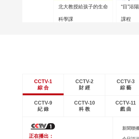
北大教授給孩子的生命
“目”浴
科學課
課程
CCTV-1
CCTV-2
CCTV-3
綜 合
財 經
綜 藝
CCTV-9
CCTV-10
CCTV-11
紀 錄
科 教
戲 曲
新聞聯
正在播出：
今日説