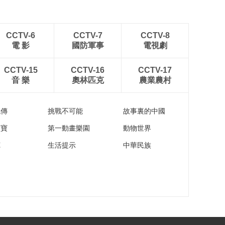
【2022北京动画周】
《梦娃》第三季宣传
片
00:01:40
CCTV-6
CCTV-7
CCTV-8
電 影
國防軍事
電視劇
【2022北京动画周】
《梦娃》第二季宣传
片
CCTV-15
CCTV-16
CCTV-17
00:01:00
音 樂
奧林匹克
農業農村
【2022北京动画周】
《皮皮鲁安全特工
队》第一季精彩视频
00:00:30
流傳
挑戰不可能
故事裏的中國
【2022北京动画周】
家寶
第一動畫樂園
動物世界
《皮皮鲁安全特工
队》第一季宣传片
苑
生活提示
中華民族
00:01:30
【2022北京动画周】
《舒克贝塔》第一季
宣传片
00:01:24
【2022北京动画周】
《舒克贝塔》第一季
精彩视频