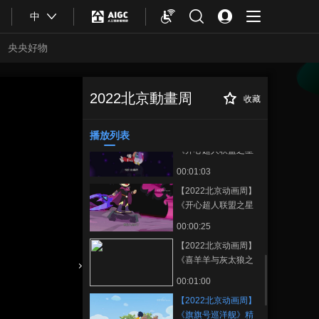
00:00:16
中
【2022北京动画周】
《嘟当曼》精彩视频
央央好物
00:01:06
【2022北京动画周】
《卡卡虎大冒险》第
2022北京動畫周
收藏
【2022北京动画
正在播放
一季宣传片
00:01:24
周】《旗旗号巡洋舰》精彩视
频
播放列表
【2022北京动画周】
《开心超人联盟之星
之力》宣传片
00:01:03
【2022北京动画周】
《开心超人联盟之星
之力》精彩视频
00:00:25
【2022北京动画周】
《喜羊羊与灰太狼之
发明大作战之二》宣
合體育
亞冬會
00:01:00
传片
【2022北京动画周】
《旗旗号巡洋舰》精