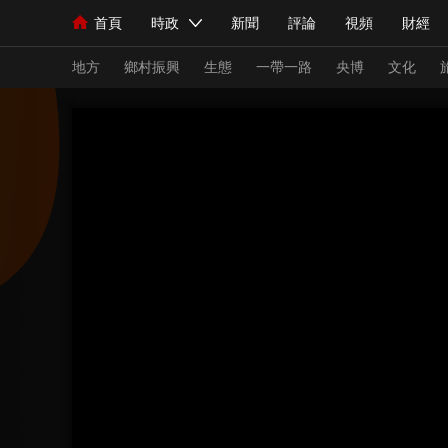
首頁
時政
新聞
評論
視頻
財經
人民領袖習近平
直播
海外頻道
片庫
iPanda
欄目大全
聯播+
English
中國領導人
節目單
Монгол
聽音
央視快評
微視頻
習
地方
鄉村振興
生態
一帶一路
央博
文化
總台春晚
網絡春晚
共産黨員網
秧紀錄
新聞
國內
國際
評論
經濟
軍事
人民領袖習近平
聯播+
熱解讀
天天學習
視頻
小央視頻
小央直播
直播中國
熊貓
現場
前線
比劃
快看
藍海中國
新兵
體育
直播
競猜
2026年世界盃
2026
VIP會員
CCTV奧林匹克頻道
生活體育大會