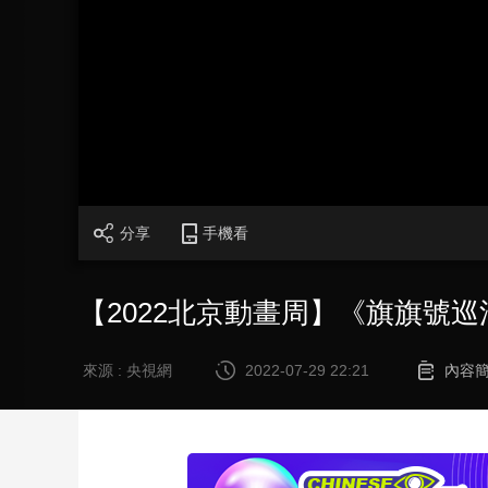
財經
教育
鄉村振興
生態環境
一帶一路
大國智造
大國展會
大國保險
雲頂對話
CCTV.節目官網
直播
節目單
欄目
片庫
分享
手機看
【2022北京動畫周】《旗旗號
來源 : 央視網
2022-07-29 22:21
內容