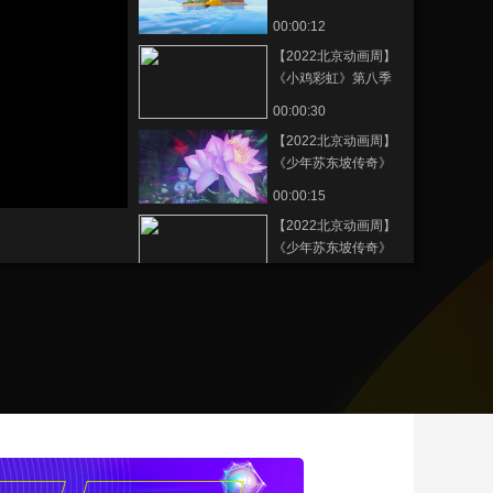
彩视频
00:00:12
藝術
汽車
數智
5G
産業+
【2022北京动画周】
時尚
天氣
才藝
網展
央央好物
《小鸡彩虹》第八季
宣传片
00:00:30
【2022北京动画周】
《少年苏东坡传奇》
精彩视频2
00:00:15
【2022北京动画周】
《少年苏东坡传奇》
宣传片
00:02:11
【2022北京动画周】
《少年苏东坡传奇》
精彩视频1
00:00:15
【2022北京动画周】
《冰雪冬奥村》精彩
视频
00:00:45
【2022北京动画周】