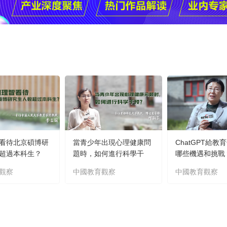
看待北京碩博研
當青少年出現心理健康問
ChatGPT給教
超過本科生？
題時，如何進行科學干
哪些機遇和挑戰
預？
觀察
中國教育觀察
中國教育觀察