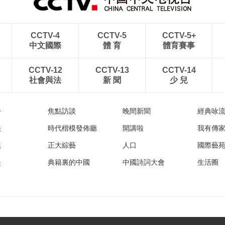
CCTV-4
CCTV-5
CCTV-5+
中文國際
體 育
體育賽事
CCTV-12
CCTV-13
CCTV-14
社會與法
新 聞
少 兒
播
焦點訪談
晚間新聞
經典咏
法
時代楷模發佈廳
開講啦
我有傳
然
正大綜藝
人口
國際藝
眼
典籍裏的中國
中國詩詞大會
生活圈