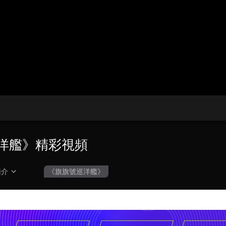
央博
非遺
文化
旅游
科普
健康
樂齡
閱讀
雲起
超級工廠
智敬中國
全民健康
顏選攻略
海洋
收視榜
總台企業白名單
巡洋艦》精彩視頻
簡介
《旗旗號巡洋艦》