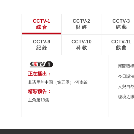
CCTV-1
CCTV-2
CCTV-3
綜 合
財 經
綜 藝
CCTV-9
CCTV-10
CCTV-11
紀 錄
科 教
戲 曲
新聞聯
正在播出：
今日説
非遗里的中国（第五季）-河南篇
人與自
精彩预告：
秘境之
主角第19集