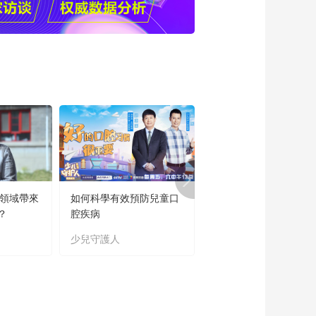
《大运河奇缘1》精彩
视频
00:00:31
【2022北京动画周】
《大运河奇缘2》精彩
视频
00:01:30
【2022北京动画周】
《海豚帮帮号》精彩
视频
00:01:05
【2022北京动画周】
《海豚帮帮号》宣传
片
00:01:39
育領域帶來
如何科學有效預防兒童口
“新時代好少年”主題教
【2022北京动画周】
？
腔疾病
讀書活動成果展
《疾风劲射》宣传片
少兒守護人
主題教育
00:00:57
【2022北京动画周】
《疾风劲射》宣传片-
必杀技
00:01:18