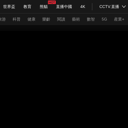
世界盃
教育
熊貓
直播中國
4K
CCTV.直播
式妙語
主持人
下載央視影音
熱解讀
天天學習
旅游
科普
健康
樂齡
閱讀
藝術
數智
5G
産業+
紀錄片網
國家大劇院
大型活動
科技
法治
文娛
人物
公益
圖片
習式妙語
央視快評
央視網評
光華銳評
鋒面
頻道
VR/AR
4K專區
全景新聞
請入列
人生第一次
人生第二次
年冬奧會
CBA
NBA
中超
國足
國際足球
網球
綜
體育江湖
文化體育
冰雪道路
足球道路