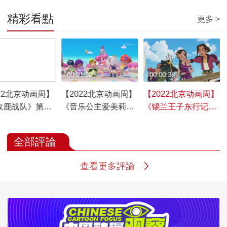
精彩看點
更多 >
1:00
00:01:30
00:00:38
22北京动画周】
【2022北京动画周】
【2022北京动画周】
敌鹿战队》第一
《音乐公主爱美莉》
《锡兰王子东行记》
告片
精彩视频
精彩视频
全部評論
查看更多評論