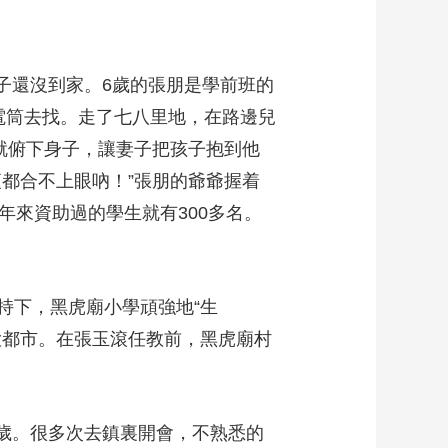
子還沒到家。6歲的張朋是學前班的
電筒去找。走了七八里地，在路邊兒
就俯下身子，讓妻子把孩子抱到他
都合不上眼吶！”張朋的爺爺握着
年來資助過的學生就有300多名。
下，黑虎廟小學頑強地“生
大都市。在張玉滾任教前，黑虎廟村
歲。很多次去鎮裏開會，不熟悉的