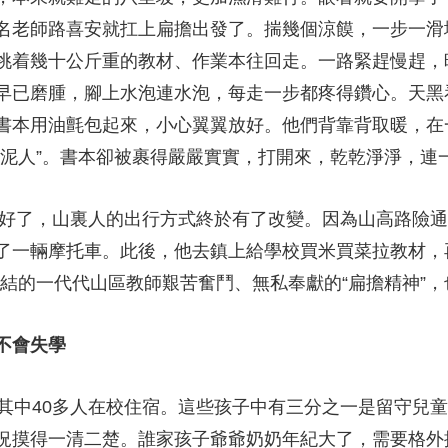
名老師路喜安就扛上扁擔出發了。揣幾個涼饃，一步一滑
挑着幾十公斤重的教材、作業本往回走。一路緊趕慢趕，
早已磨腫，腳上水泡連水泡，每走一步都疼得鑽心。天黑
書本用油氈包起來，小心翼翼放好。他們背靠背取暖，在
“泥人”。書本卻被裹得嚴嚴實實，打開來，乾乾淨淨，
好了，山裏人的出行方式終於有了改變。因為山高路險通
了一輛摩托車。此後，他去鎮上給學校買米買菜拉教材，再
上凝結的一代代山區教師艱苦奮鬥、無私奉獻的“扁擔精神”
不會失學
中40多人在校住宿。這些孩子中有三分之一是留守兒童
況摸得一清二楚。誰家孩子爺爺奶奶年紀大了，需要格外