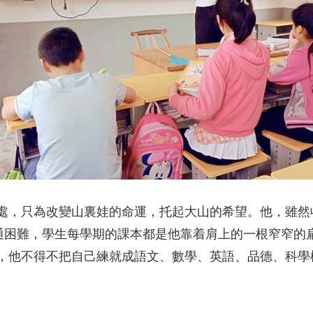
央博
非遺
文化
旅游
科普
健康
樂齡
閱讀
雲起
超級工廠
智敬中國
全民健康
顏選攻略
海洋
收視榜
總台企業白名單
處，只為改變山裏娃的命運，托起大山的希望。他，雖然
交通困難，學生每學期的課本都是他靠着肩上的一根窄窄的
，他不得不把自己練就成語文、數學、英語、品德、科學樣