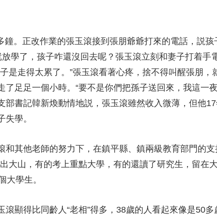
。
點多鐘。正改作業的張玉滾接到張朋爺爺打來的電話，説孩
就放學了，孩子咋還沒回去呢？張玉滾立刻和妻子打着手
孩子是走得太累了。”張玉滾看著心疼，捨不得叫醒張朋，
走了足足一個小時。“要不是你們把孫子送回來，我這一夜
支部書記韓新煥動情地説，張玉滾雖然收入微薄，但他17
子失學。
和其他老師的努力下，在鎮平縣、鎮兩級教育部門的支持
走出大山，有的考上重點大學，有的還讀了研究生，留在
6個大學生。
顯得比同齡人“老相”得多，38歲的人看起來像是50多