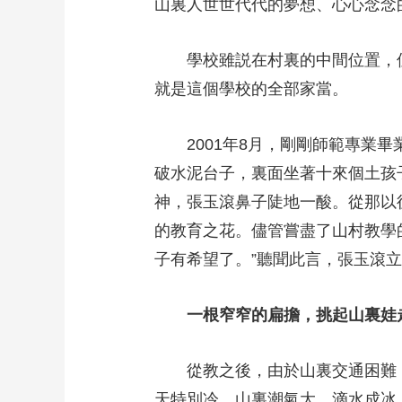
山裏人世世代代的夢想、心心念
學校雖説在村裏的中間位置，但
就是這個學校的全部家當。
2001年8月，剛剛師範專業畢
破水泥台子，裏面坐著十來個土孩
神，張玉滾鼻子陡地一酸。從那以
的教育之花。儘管嘗盡了山村教學
子有希望了。”聽聞此言，張玉滾
一根窄窄的扁擔，挑起山裏娃
從教之後，由於山裏交通困難，
天特別冷，山裏潮氣大，滴水成冰