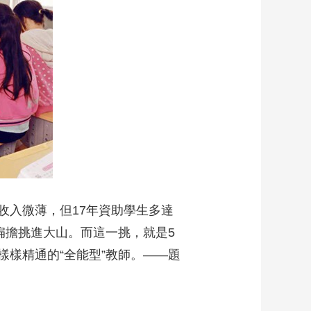
藝術
汽車
數智
5G
産業+
時尚
天氣
才藝
網展
央央好物
收入微薄，但17年資助學生多達
扁擔挑進大山。而這一挑，就是5
樣精通的“全能型”教師。——題