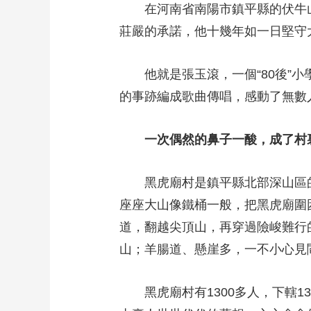
在河南省南陽市鎮平縣的伏牛山
莊嚴的承諾，他十幾年如一日堅
他就是張玉滾，一個“80後”小學
的事跡編成歌曲傳唱，感動了無數
一次偶然的鼻子一酸，成了
黑虎廟村是鎮平縣北部深山區的一
座座大山像鐵桶一般，把黑虎廟圍
道，翻越尖頂山，再穿過險峻難行
山；羊腸道、懸崖多，一不小心
黑虎廟村有1300多人，下轄1