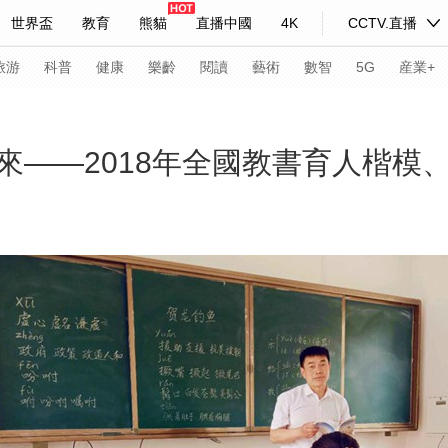
世界盃
教育
熊貓
直播中國
4K
CCTV.直播
式妙語
主持人
下載央視影音
熱解讀
天天學習
旅游
科普
健康
樂齡
閱讀
藝術
數智
5G
産業+
紀錄片網
國家大劇院
大型活動
來——2018年全國教書育人楷模
科技
法治
文娛
人物
公益
圖片
習式妙語
央視快評
央視網評
光華銳評
鋒面
頻道
VR/AR
4K專區
全景新聞
請入列
人生第一次
人生第二次
年冬奧會
CBA
NBA
中超
國足
國際足球
網球
綜
體育江湖
文化體育
冰雪道路
足球道路