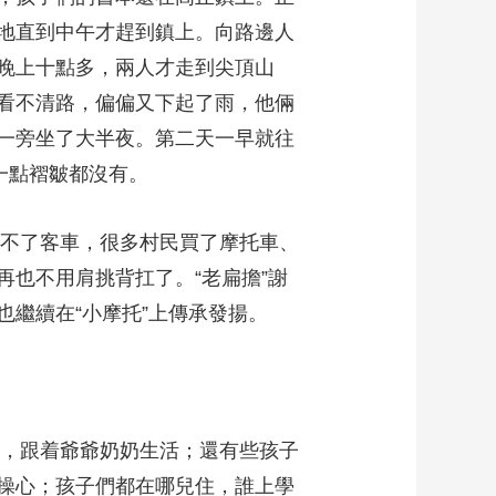
地直到中午才趕到鎮上。向路邊人
晚上十點多，兩人才走到尖頂山
看不清路，偏偏又下起了雨，他倆
一旁坐了大半夜。第二天一早就往
連一點褶皺都沒有。
不了客車，很多村民買了摩托車、
也不用肩挑背扛了。“老扁擔”謝
，也繼續在“小摩托”上傳承發揚。
，跟着爺爺奶奶生活；還有些孩子
操心；孩子們都在哪兒住，誰上學