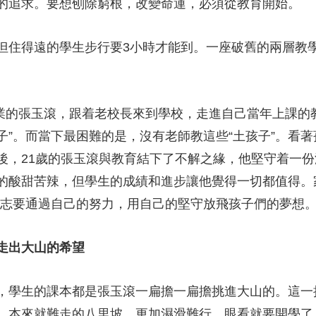
念的追求。要想刨除窮根，改變命運，必須從教育開始。
住得遠的學生步行要3小時才能到。一座破舊的兩層教學
業的張玉滾，跟着老校長來到學校，走進自己當年上課的
子”。而當下最困難的是，沒有老師教這些“土孩子”。看
後，21歲的張玉滾與教育結下了不解之緣，他堅守着一
的酸甜苦辣，但學生的成績和進步讓他覺得一切都值得。家
立志要通過自己的努力，用自己的堅守放飛孩子們的夢
走出大山的希望
學生的課本都是張玉滾一扁擔一扁擔挑進大山的。這一挑
，本來就難走的八里坡，更加濕滑難行。眼看就要開學了