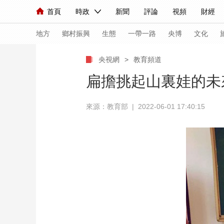
首頁
時政
新聞
評論
視頻
財經
人民領袖習近平
直播
海外頻道
片庫
iPanda
欄目大全
聯播+
English
中國領導人
節目單
Монгол
聽音
央視快評
微視頻
習
地方
鄉村振興
生態
一帶一路
央博
文化
央視網
>
教育頻道
總台春晚
網絡春晚
共産黨員網
秧紀錄
扁擔挑起山裏娃的未
來源：教育部 | 2022-06-01 17:40:15
新聞
國內
國際
評論
經濟
軍事
人民領袖習近平
聯播+
熱解讀
天天學習
視頻
小央視頻
小央直播
直播中國
熊貓
現場
前線
比劃
快看
藍海中國
新兵
體育
直播
競猜
2026年世界盃
2026
VIP會員
CCTV奧林匹克頻道
生活體育大會