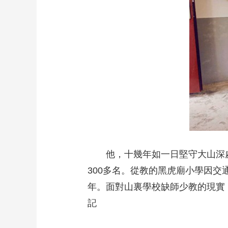
財經
教育
鄉村振興
生態環境
一帶一路
大國智造
大國展會
大國保險
雲頂對話
CCTV.節目官網
直播
節目單
欄目
片庫
他，十幾年如一日堅守大山深
300多名。從教的黑虎廟小學因
年。面對山裏學校缺師少教的現實
記