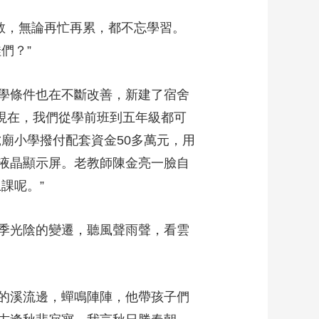
教，無論再忙再累，都不忘學習。
們？”
學條件也在不斷改善，新建了宿舍
。現在，我們從學前班到五年級都可
廟小學撥付配套資金50多萬元，用
液晶顯示屏。老教師陳金亮一臉自
課呢。”
季光陰的變遷，聽風聲雨聲，看雲
的溪流邊，蟬鳴陣陣，他帶孩子們