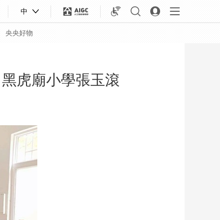
中
央央好物
、黑虎廟小學張玉滾
合體育
亞冬會