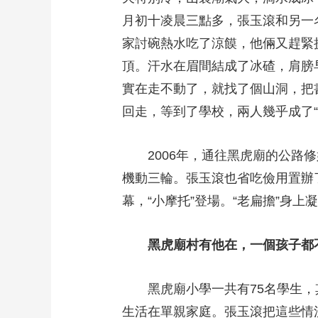
月初十凌晨三點多，張玉滾和另一
家討碗熱水吃了涼饃，他倆又趕緊
頂。汗水在眉間結成了冰碴，肩膀
實在走不動了，就找了個山洞，把
回走，等到了學校，兩人幾乎成了
2006年，通往黑虎廟的公路修
機動三輪。張玉滾也省吃儉用置辦
幕，“小摩托”登場。“老扁擔”身
黑虎廟村有他在，一個孩子都
黑虎廟小學一共有75名學生，其
生活在單親家庭。張玉滾把這些情