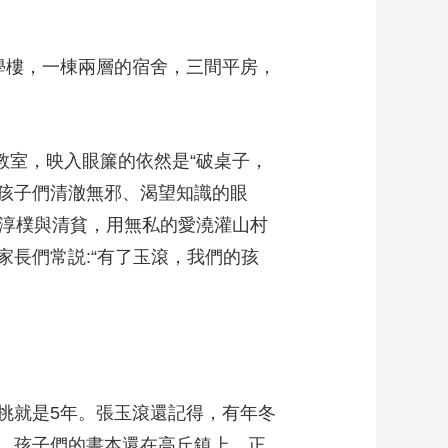
樓，一棟兩層的宿舍，三間平房，
教室，映入眼簾的依然是“破桌子，
著孩子們清澈無邪、渴望知識的眼
份淳樸與清貧，用無私的愛澆灌山村
長們常説:“有了玉滾，我們的孩
想。
就是5年。張玉滾還記得，有年冬
，孩子們的書本還在高丘鎮上。正