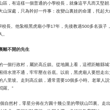
區，有這樣一個普通的小學校長，就像這平凡而又堅韌
守大山深處，只為幹好一件事：改變山裏娃的命運，托
校長。他紮根黑虎廟小學17年，先後教過500多名孩子
人。
村裏離不開的先生
個行政村，屬於高丘鎮。從地圖上看，這裡距離縣城7
困得水泄不通，牢牢壓在谷底。以前，黑虎廟人要想走出
的八里坡。走到高丘鎮，通常需要10個多小時。老輩人説
見閻羅。”
3個自然村，零星分佈在方圓十幾公里的帶狀山凹裏。走