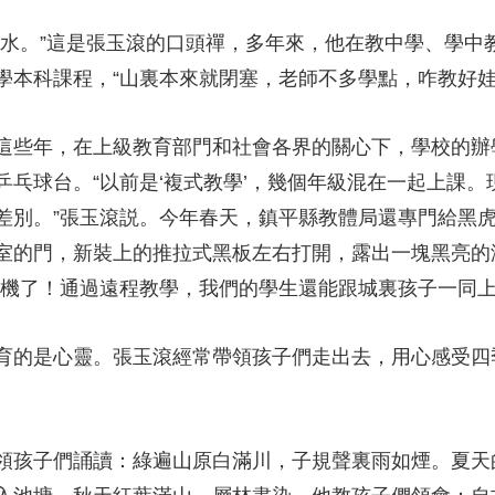
。”這是張玉滾的口頭禪，多年來，他在教中學、學中
學本科課程，“山裏本來就閉塞，老師不多學點，咋教好娃
些年，在上級教育部門和社會各界的關心下，學校的辦
乒乓球台。“以前是‘複式教學’，幾個年級混在一起上課
差別。”張玉滾説。今年春天，鎮平縣教體局還專門給黑虎
室的門，新裝上的推拉式黑板左右打開，露出一塊黑亮的
體機了！通過遠程教學，我們的學生還能跟城裏孩子一同上
的是心靈。張玉滾經常帶領孩子們走出去，用心感受四
孩子們誦讀：綠遍山原白滿川，子規聲裏雨如煙。夏天