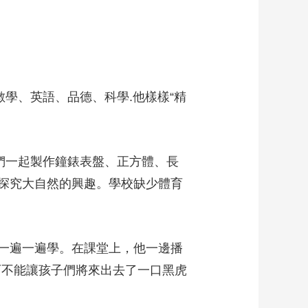
學、英語、品德、科學.他樣樣“精
作。
們一起製作鐘錶表盤、正方體、長
探究大自然的興趣。學校缺少體育
一遍一遍學。在課堂上，他一邊播
可不能讓孩子們將來出去了一口黑虎