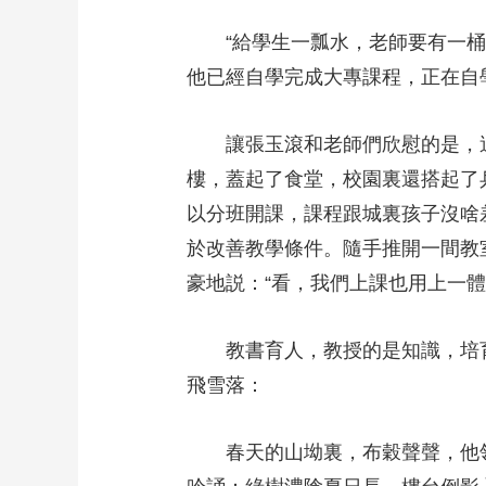
“給學生一瓢水，老師要有一桶水
他已經自學完成大專課程，正在自
讓張玉滾和老師們欣慰的是，這
樓，蓋起了食堂，校園裏還搭起了
以分班開課，課程跟城裏孩子沒啥
於改善教學條件。隨手推開一間教
豪地説：“看，我們上課也用上一
教書育人，教授的是知識，培育
飛雪落：
春天的山坳裏，布穀聲聲，他領