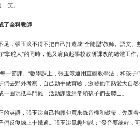
呵呵一笑。
就成了全科教師
，張玉滾不得不把自己打造成“全能型”教師。語文、數
當好“掌舵人”的同時，他又肩負起學校教研課改的總體工
一節課。”數學課上，張玉滾運用直觀教學法，和孩子
子們去野外考察，自己動手做實驗，激發他們熱愛大自然
圍成一圈玩抵羊鬥雞，活動課還經常領孩子們去爬山。
的英語，張玉滾自己掏腰包買來錄音機和磁帶，先跟着
子們反復練上十幾遍。張玉滾風趣地説：“發音要練好，