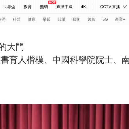
世界盃
教育
熊貓
直播中國
4K
CCTV.直播
式妙語
主持人
下載央視影音
熱解讀
天天學習
旅游
科普
健康
樂齡
閱讀
藝術
數智
5G
産業+
紀錄片網
國家大劇院
大型活動
的大門
國教書育人楷模、中國科學院院士、
科技
法治
文娛
人物
公益
圖片
習式妙語
央視快評
央視網評
光華銳評
鋒面
頻道
VR/AR
4K專區
全景新聞
請入列
人生第一次
人生第二次
年冬奧會
CBA
NBA
中超
國足
國際足球
網球
綜
體育江湖
文化體育
冰雪道路
足球道路