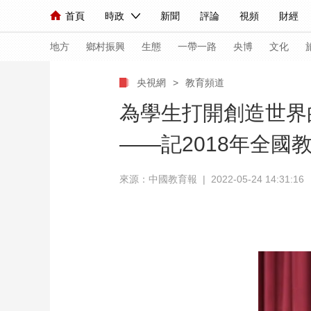
首頁
時政
新聞
評論
視頻
財經
人民領袖習近平
直播
海外頻道
片庫
iPanda
欄目大全
聯播+
English
中國領導人
節目單
Монгол
聽音
央視快評
微視頻
習
地方
鄉村振興
生態
一帶一路
央博
文化
央視網
>
教育頻道
總台春晚
網絡春晚
共産黨員網
秧紀錄
為學生打開創造世界
——記2018年全
新聞
國內
國際
評論
經濟
軍事
來源：中國教育報 | 2022-05-24 14:31:16
人民領袖習近平
聯播+
熱解讀
天天學習
視頻
小央視頻
小央直播
直播中國
熊貓
現場
前線
比劃
快看
藍海中國
新兵
體育
直播
競猜
2026年世界盃
2026
VIP會員
CCTV奧林匹克頻道
生活體育大會