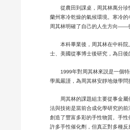
從農田到課桌，周其林萬分珍惜
蘭州寒冷乾燥的氣候環境。寒冷的
周其林明確了自己的人生方向——
本科畢業後，周其林在中科院上
士、美國從事博士後研究，為日後
1999年對周其林來説是一個特
學風嚴謹，為周其林安靜地做學問
周其林的課題組主要從事金屬催
法與技術是當前合成化學研究的前
創造了豐富多彩的手性物質。手性
許多手性催化劑，但真正對多種反