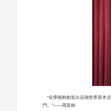
財經
教育
鄉村振興
生態環境
一帶一路
大國智造
大國展會
大國保險
雲頂對話
CCTV.節目官網
直播
節目單
欄目
片庫
“化學能夠創造出這個世界原本沒
門。”——周其林