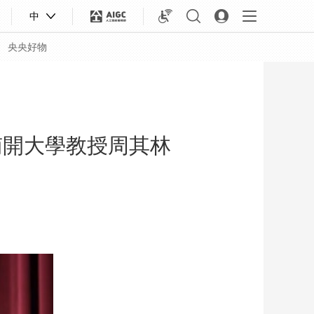
中
央央好物
南開大學教授周其林
合體育
亞冬會