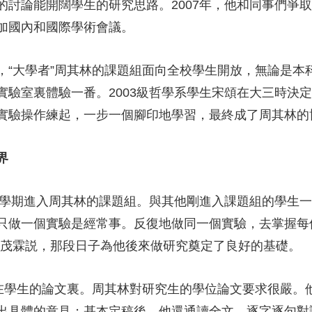
的討論能開闊學生的研究思路。2007年，他和同事們爭
加國內和國際學術會議。
大學者”周其林的課題組面向全校學生開放，無論是本
實驗室裏體驗一番。2003級哲學系學生宋頌在大三時決
實驗操作練起，一步一個腳印地學習，最終成了周其林的
界
學期進入周其林的課題組。與其他剛進入課題組的學生一
個月只做一個實驗是經常事。反復地做同一個實驗，去掌握
李茂霖説，那段日子為他後來做研究奠定了良好的基礎。
學生的論文裏。周其林對研究生的學位論文要求很嚴。
出具體的意見；基本定稿後，他還通讀全文，逐字逐句對