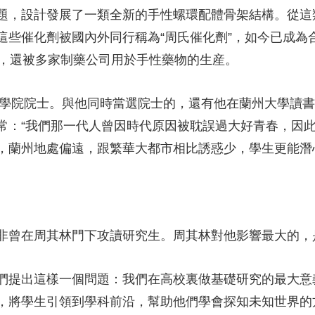
題，設計發展了一類全新的手性螺環配體骨架結構。從這
這些催化劑被國內外同行稱為“周氏催化劑”，如今已成為
用，還被多家制藥公司用於手性藥物的生産。
學院院士。與他同時當選院士的，還有他在蘭州大學讀書
常：“我們那一代人曾因時代原因被耽誤過大好青春，因
，蘭州地處偏遠，跟繁華大都市相比誘惑少，學生更能潛
曾在周其林門下攻讀研究生。周其林對他影響最大的，
提出這樣一個問題：我們在高校裏做基礎研究的最大意
，將學生引領到學科前沿，幫助他們學會探知未知世界的