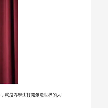
藝術
汽車
數智
5G
産業+
時尚
天氣
才藝
網展
央央好物
事，就是為學生打開創造世界的大