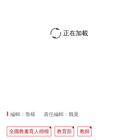
正在加載
編輯：魯楊
責任編輯：魏曼
全國教書育人楷模
教育部
教師