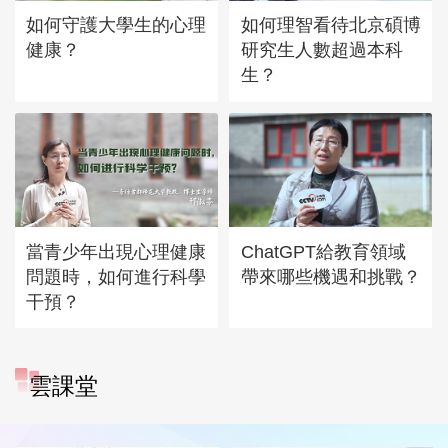
如何守護大學生的心理
如何理智看待北京碩博
健康？
研究生人數超過本科
生？
當青少年出現心理健康
ChatGPT給教育領域
問題時，如何進行科學
帶來哪些機遇和挑戰？
干預？
雲課堂