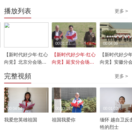
播放列表
更多 >
00:01:33
00:01:17
00:04:09
心
【新时代好少年·红心
【新时代好少年·红心
【新时代好少年
向党】北京分会场短
向党】延安分会场短
向党】安徽分
片
片
片
完整視頻
更多 >
00:04:04
00:03:19
00:01:02
我爱您英雄祖国
祖国我爱你
缅怀 越自卫反
牲的烈士