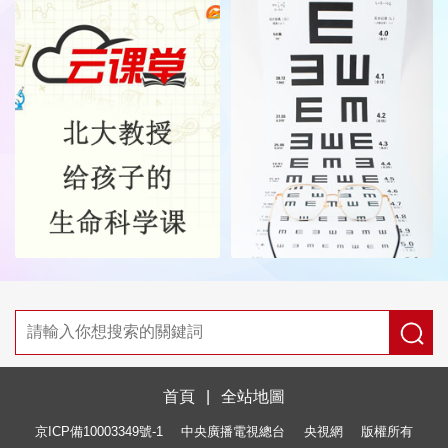
首頁
|
全站地圖
京ICP備10003349號-1
中央廣播電視總台
央視網
版權所有