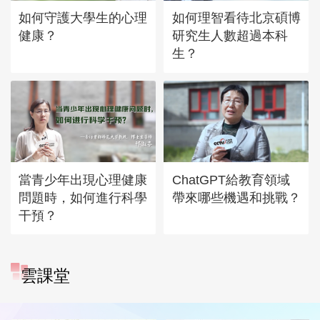
如何守護大學生的心理
如何理智看待北京碩博
健康？
研究生人數超過本科
生？
當青少年出現心理健康
ChatGPT給教育領域
問題時，如何進行科學
帶來哪些機遇和挑戰？
干預？
雲課堂