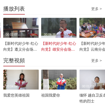
播放列表
更多 >
00:02:07
00:06:35
00:03:06
心
【新时代好少年·红心
【新时代好少年·红心
【新时代好少年
向党】遵义分会场短
向党】雄安分会场短
向党】云南分
片
片
片
完整視頻
更多 >
00:04:04
00:03:19
00:01:02
我爱您英雄祖国
祖国我爱你
缅怀 越自卫反
牲的烈士