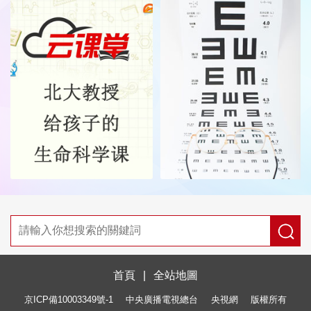
首頁
|
全站地圖
京ICP備10003349號-1
中央廣播電視總台
央視網
版權所有