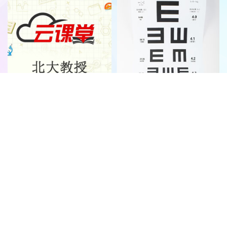
首頁
|
全站地圖
京ICP備10003349號-1
中央廣播電視總台
央視網
版權所有