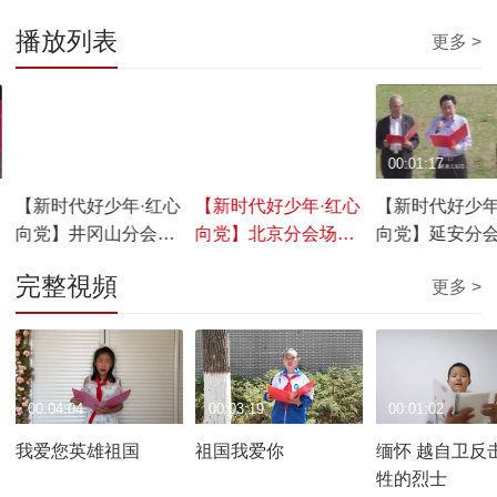
播放列表
更多 >
00:01:38
00:01:33
00:01:17
心
【新时代好少年·红心
【新时代好少年·红心
【新时代好少年
向党】井冈山分会场
向党】北京分会场短
向党】延安分
短片
片
片
完整視頻
更多 >
00:04:04
00:03:19
00:01:02
我爱您英雄祖国
祖国我爱你
缅怀 越自卫反
牲的烈士