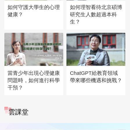
如何守護大學生的心理
如何理智看待北京碩博
健康？
研究生人數超過本科
生？
當青少年出現心理健康
ChatGPT給教育領域
問題時，如何進行科學
帶來哪些機遇和挑戰？
干預？
雲課堂