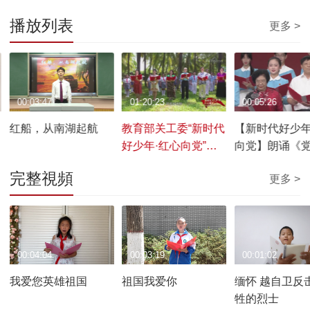
播放列表
更多 >
00:03:47
01:20:23
00:05:26
红船，从南湖起航
教育部关工委“新时代
【新时代好少年
好少年·红心向党”主
向党】朗诵《
题教育读书活动成果
辉照我心》
完整視頻
更多 >
展
00:04:04
00:03:19
00:01:02
我爱您英雄祖国
祖国我爱你
缅怀 越自卫反
牲的烈士