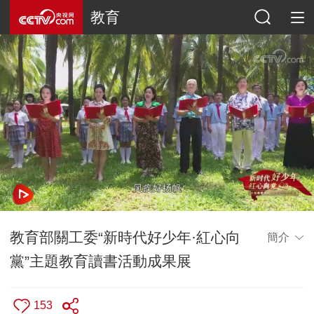
教育
教育部關工委“新時代好少年·紅心向
簡介
黨”主題教育讀書活動成果展
153