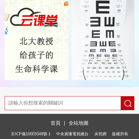
首頁
|
全站地圖
京ICP備10003349號-1
中央廣播電視總台
央視網
版權所有