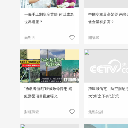
一條手工制瓷産業鏈 何以成為
中國空軍最高榮譽 兩奪
世界遺産？
含金量有多高？
面對面
開講啦
“勇敢者游戲”暗藏致命隱患 網
跨區域借電、防空洞納
紅游樂項目亂象曝光
大“烤”之下有“涼”策
財經調查
焦點訪談