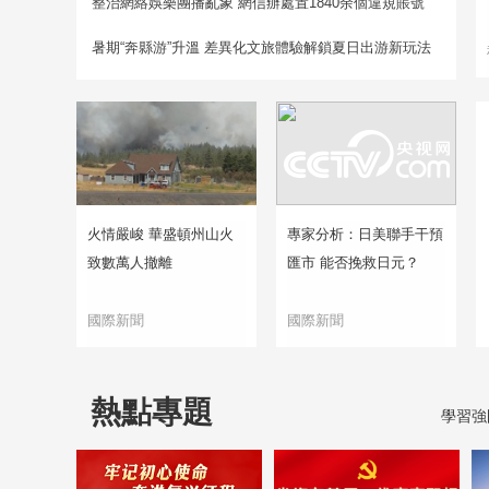
整治網絡娛樂團播亂象 網信辦處置1840余個違規賬號
暑期“奔縣游”升溫 差異化文旅體驗解鎖夏日出游新玩法
火情嚴峻 華盛頓州山火
專家分析：日美聯手干預
致數萬人撤離
匯市 能否挽救日元？
國際新聞
國際新聞
熱點專題
學習強