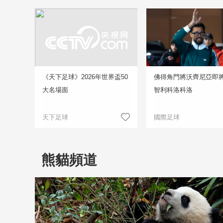
《天下足球》2026年世界盃50
佛得角門將沃齊尼亞即
大名場面
智利科洛科洛
天下足球
國際足球
熊貓頻道