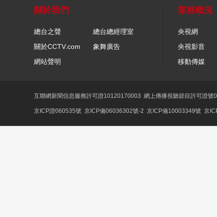
關於我們
業務概況
總台之聲
總台總經理室
央視網
關於CCTV.com
象舞廣告
央視影音
網站聲明
移動傳媒
互聯網新聞信息服務許可證10120170003
網上傳播視聽節目許可證號01
京ICP證060535號
京ICP備06036302號-2
京ICP備10003349號
京IC