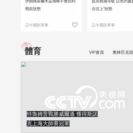
伊朗稱霍爾木茲海峽不會回到
提高戰備等級 以色列處
戰前狀態
在弦上”狀態
正午國防軍事
正午國防軍事
體育
VIP會員
奧林匹克
特魯姆普戰勝威爾遜 獲得斯諾
克上海大師賽冠軍