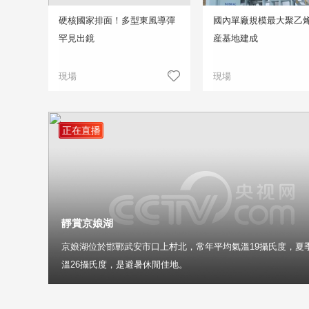
硬核國家排面！多型東風導彈
國內單廠規模最大聚乙
罕見出鏡
産基地建成
現場
現場
正在直播
靜賞京娘湖
京娘湖位於邯鄲武安市口上村北，常年平均氣溫19攝氏度，夏
溫26攝氏度，是避暑休閒佳地。