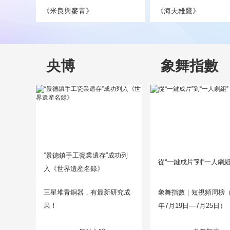
《米良與麥青》
《海天雄鷹》
央博
象舞指數
“景德鎮手工瓷業遺存”成功列
從“一鍵成片”到“一人劇組
入《世界遺産名錄》
三星堆青銅器，有最新研究成
象舞指數｜短視頻周榜（2
果！
年7月19日—7月25日）