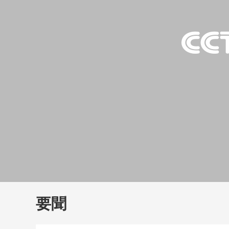
財經
大國智造
CCTV.
要聞