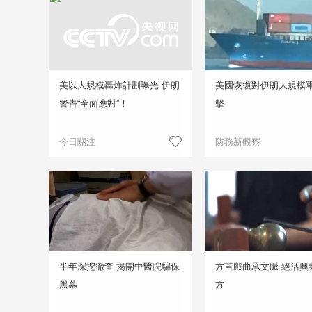
美以大規模轟炸計劃曝光 伊朗
美國恢復對伊朗大規模
警告“全面應對”！
擊
今日關注
防務新觀察
半年深挖徹查 揭開中醫院騙保
方言戲曲承文脈 絕活興
黑幕
方