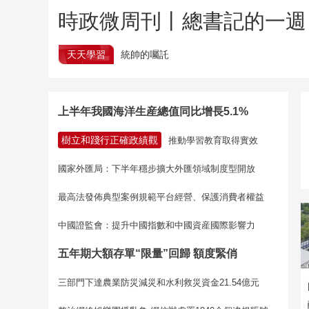
時政微周刊丨總書記的一週（
天天學習
統帥的囑託
上半年我國海洋生産總值同比增長5.1%
樹立和踐行正確政績觀
推動學習教育取得實效
國家外匯局：下半年穩步擴大外匯領域制度型開放
最高法發佈典型案例規範平台經營、保護消費者權益
中國證監會：提升中國指數和中國資産國際影響力
五年期大額存單“限量”回歸 額度緊俏
三部門下達農業防災減災和水利救災資金21.54億元