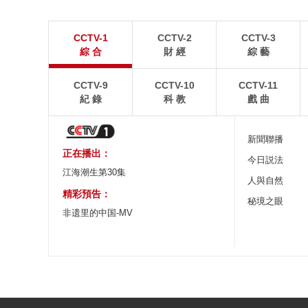
江蘇張家港：“千燈之夜”燈光璀璨
北京：藍天白雲
CCTV-1
CCTV-2
CCTV-3
8月2日晚，江蘇張家港香山風景區燈光璀璨，市民和
8月1日，北京故宮博
綜 合
財 經
綜 藝
游客前來賞夜景、逛集市。
景如畫。
CCTV-9
CCTV-10
CCTV-11
紀 錄
科 教
戲 曲
新聞聯播
正在播出：
今日説法
江海潮生第30集
人與自然
精彩預告：
秘境之眼
非遗里的中国-MV