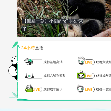
【熊貓一刻】小樹的“好朋友”來
了
24小時
直播
成都基地高清
成都六號
成都六號別墅B
成都成年
成都成年園B
成都一號