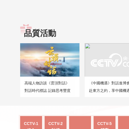
品質活動
高端人物訪談《雲頂對話》
《中國機遇》對話進博
對話時代標誌 記錄思考豐度
赴東方之約，享中國機
CCTV-1
CCTV-2
CCTV-5