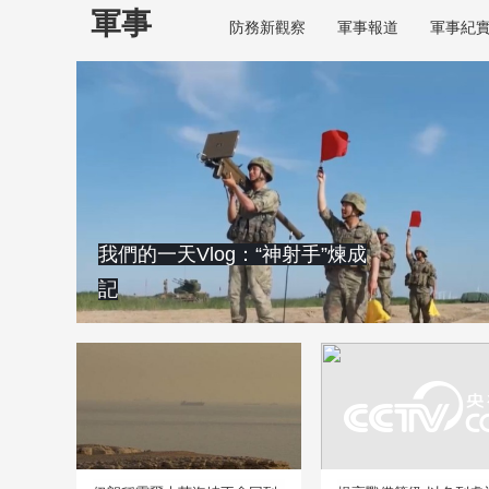
軍事
防務新觀察
軍事報道
軍事紀
我們的一天Vlog：“神射手”煉成
記