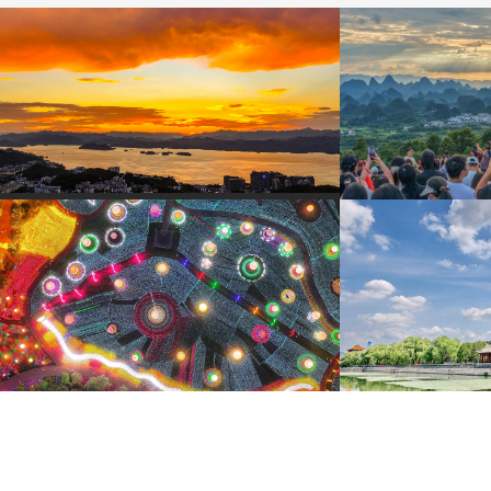
杭州千島湖晚霞絢爛鋪滿天空
廣西陽朔：壯美
8月2日，杭州千島湖迎來晚霞盛景。落日沉入湖面，
8月2日，游客在廣西
金紅霞光鋪灑萬頃碧波。
賞喀斯特峰林美景。