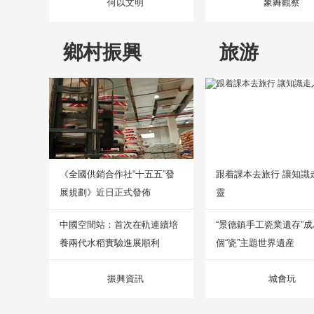
何以文明
象舞觀察
鄉村振興
旅游
《全國供銷合作社“十五五”發
跟着課本去旅行 讓知識
展規劃》近日正式發佈
靈
中國空間站：首次在軌連續培
“景德鎮手工瓷業遺存”
養兩代水稻實驗進展順利
個“瓷”主題世界遺産
振興資訊
城會玩