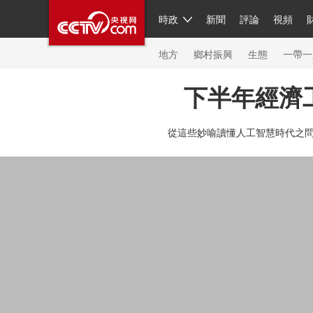
時政
新聞
評論
視頻
人民領袖習近平
直播
繁體
片庫
海外頻道
欄目大全
聯播+
iPanda
中國領
節目單
Engl
地方
鄉村振興
生態
一帶一
下半年經濟
總台春晚
從這些妙喻讀懂人工智慧時代之
新聞
人民領袖
視頻
現場
體育
VIP會員