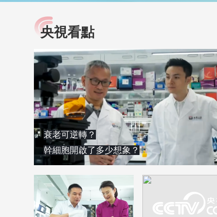
央視看點
小央視頻
全民健康
央視網原創視頻子品牌，
提高全民健康素養水
以更加貼近年輕人的視
助力“健康中國2030”
角，有趣、有料、有故事
略。央視網《全民健
的方式解讀時代。
康》，向所有人分享
知識！
衰老可逆轉？
幹細胞開啟了多少想象？