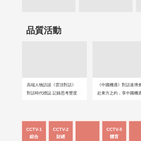
品質活動
高端人物訪談《雲頂對話》
《中國機遇》對話進博
對話時代標誌 記錄思考豐度
赴東方之約，享中國機
CCTV-1
CCTV-2
CCTV-5
綜合
財經
體育