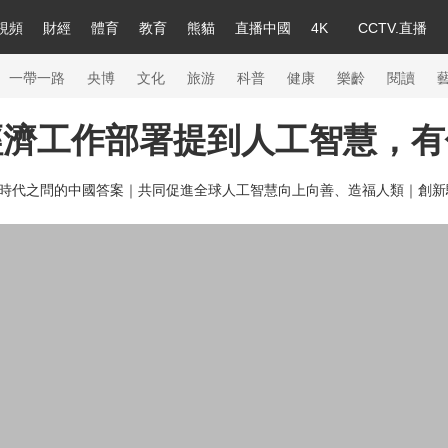
視頻
財經
體育
教育
熊貓
直播中國
4K
CCTV.直播
a
中國領導人
節目單
English
聽音
Монгол
央視快評
微視頻
習式妙語
主持人
下載央視影音
熱解讀
天天學習
一帶一路
央博
文化
旅游
科普
健康
樂齡
閱讀
經濟工作部署提到人工智慧，有
錄
紀錄片網
國家大劇院
大型活動
時代之問的中國答案｜
共同促進全球人工智慧向上向善、造福人類｜
創新
科技
法治
文娛
人物
公益
圖片
習
習式妙語
央視快評
央視網評
光華銳評
鋒面
熊貓頻道
VR/AR
4K專區
全景新聞
新兵請入列
人生第一次
人生第二次
26年冬奧會
CBA
NBA
中超
國足
國際足球
網球
綜合
會
體育江湖
文化體育
冰雪道路
足球道路