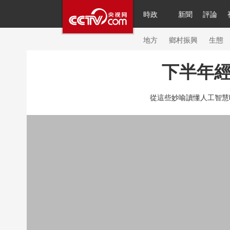
時政
新聞
評論
人民領袖習近平
直播
繁體
片庫
海外頻道
欄目大全
聯播+
iPand
地方
鄉村振興
生態
下半年
總台春晚
網絡春晚
共産黨員網
秧紀
從這些妙喻讀懂人工智慧
新聞
國內
國際
評論
經濟
軍事
人民領袖習近平
聯播+
熱解讀
天天學
視頻
小央視頻
小央直播
直播中國
現場
前線
比劃
快看
藍海中國
體育
直播
競猜
2026年世界盃
20
VIP會員
CCTV奧林匹克頻道
生活體育大