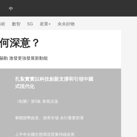
中
藝術
數智
5G
産業+
央央好物
何深意？
驅動 激發更強發展新動能
扎紮實實以科技創新支撐和引領中國
式現代化
《制勝》第5集 東風浩蕩
事關貨幣政策、債券市場 央行重要部署
體育
上半年全國生態環境質量持續改善