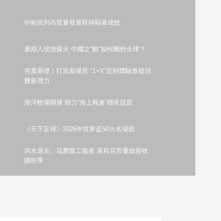
藝術
汽車
數智
5G
産業+
中歐班列高質量發展取得顯著成效
時尚
天氣
才藝
網展
央央好物
暑期入境游爆火 中國之“酷”如何圈粉全球？
夯實基礎｜打造新場景 “1+X”定制體驗激發消
費新潛力
海洋牧場開捕 助力“海上糧倉”穩産提質
《天下足球》2026年世界盃50大名場面
洪水退去、花農復工復産 茉莉花市重啟迎收
購旺季