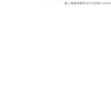
網上傳播視聽節目許可證號 010200