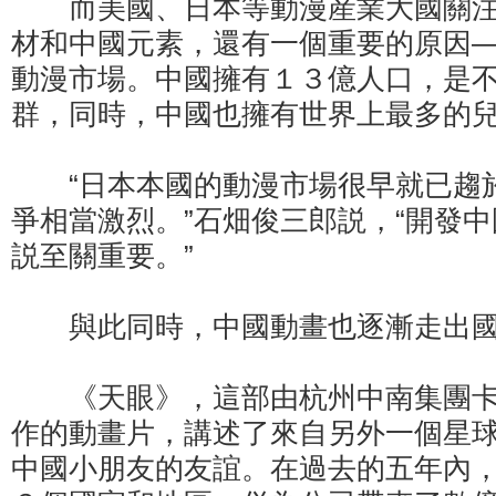
而美國、日本等動漫産業大國關注
材和中國元素，還有一個重要的原因
動漫市場。中國擁有１３億人口，是
群，同時，中國也擁有世界上最多的
“日本本國的動漫市場很早就已趨
爭相當激烈。”石畑俊三郎説，“開發
説至關重要。”
與此同時，中國動畫也逐漸走出國
《天眼》，這部由杭州中南集團卡
作的動畫片，講述了來自另外一個星
中國小朋友的友誼。在過去的五年內