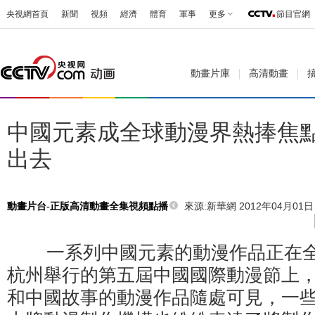
央視網首頁
新聞
視頻
經濟
體育
軍事
更多
節目官網
動畫片庫
高清動畫
中國元素成全球動漫界熱捧焦點
出去
來源:
新華網 2012年04月01日 
動畫片台-正版高清動畫全集視頻點播
一系列中國元素的動漫作品正在全
杭州舉行的第五屆中國國際動漫節上
和中國故事的動漫作品隨處可見，一