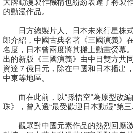
大牌動漫製作機構也紛紛表達了將製
的動漫作品。
日方總製片人、日本未來行星株式
郎介紹，中國古典名著《三國演義》
名度，日本曾兩度將其搬上動畫熒幕
出的新版《三國演義》由中日雙方共
資達７億日元，除在中國和日本播出
中東等地區。
而在此前，以“孫悟空”為原型改編
珠》，曾入選“最受歡迎日本動漫”第三
觀眾對中國元素作品的熱烈回應激