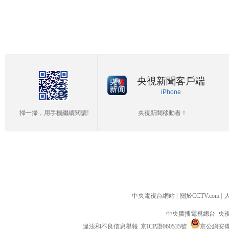
央視新聞客戶端
iPhone
掃一掃，用手機繼續閱讀!
央視新聞移動看！
中央電視台網站
|
關於CCTV.com
|
中央廣播電視總台 央
違法和不良信息舉報
京ICP證060535號
京公網安備 1