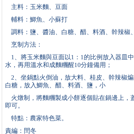
主料：玉米麵、豆面
輔料：鯽魚、小蘇打
調料：鹽、醬油、白糖、醋、料酒、幹辣椒
烹制方法：
1、將玉米麵與豆面以1：1的比例放入器皿
水，再用溫水和成麵糰醒10分鐘備用；
2、坐鍋點火倒油，放大料、桂皮、幹辣椒煸
白糖，放入鯽魚、醋、料酒、鹽，小
火燉制，將麵糰製成小餅逐個貼在鍋邊上，蓋
即可。
特點：農家特色菜。
責編：閆冬