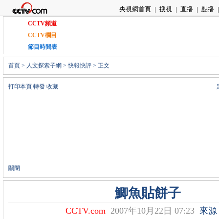
央視網首頁
|
搜視
|
直播
|
點播
|
CCTV頻道
CCTV欄目
節目時間表
首頁
>
人文探索子網
>
快報快評
> 正文
打印本頁
轉發
收藏
關閉
鯽魚貼餅子
CCTV.com
2007年10月22日 07:23
來源