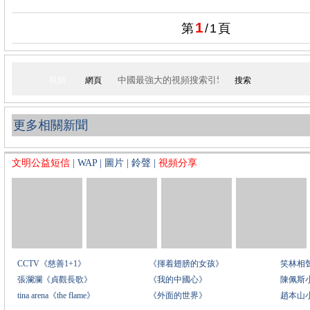
1
第
/
1
頁
視頻
網頁
搜索
更多相關新聞
文明公益短信
|
WAP
|
圖片
|
鈴聲
|
視頻分享
CCTV《慈善1+1》
《揮着翅膀的女孩》
笑林相
張瀾瀾《貞觀長歌》
《我的中國心》
陳佩斯
tina arena《the flame》
《外面的世界》
趙本山