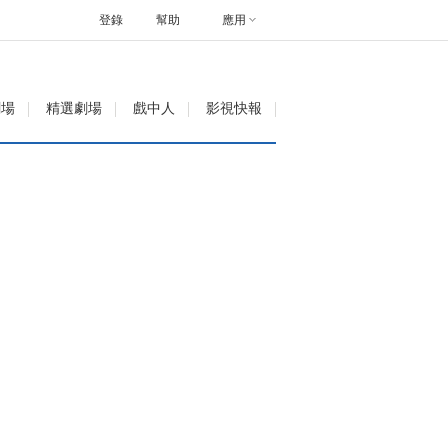
登錄
幫助
應用
劇場
精選劇場
戲中人
影視快報