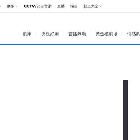
事
更多
節目官網
直播
欄目
頻道大全
劇庫
央視好劇
首播劇場
黃金檔劇場
情感