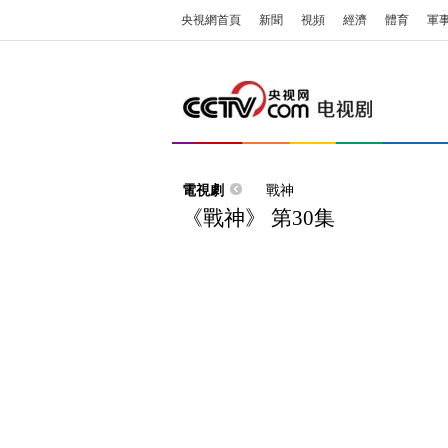
央視網首頁
新聞
視頻
經濟
體育
軍
電視劇
戰神
《戰神》 第30集