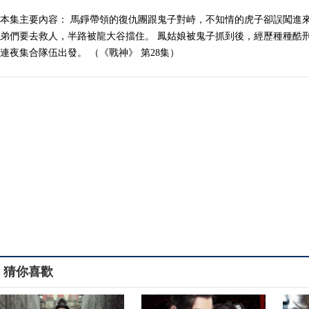
本集主要內容： 馬錚帶領的復仇團跟鬼子對峙，不知情的虎子卻誤闖進
弟們要去救人，半路被龍大谷擋住。 鳳姑娘被鬼子抓到後，經歷種種酷
連夜集合隊伍出發。 （《戰神》 第28集）
猜你喜歡