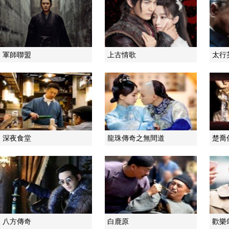
軍師聯盟
上古情歌
太行
深夜食堂
龍珠傳奇之無間道
楚喬
八方傳奇
白鹿原
歡樂