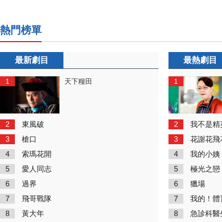
熱門榜單
最新劇目
最熱劇目
1
1
天下糧田
2
2
東風破
我不是精
3
3
槍口
花謝花飛
4
4
索瑪花開
我的小姨
5
5
愛人同志
極光之戀
6
6
過界
獵場
7
7
飛哥戰隊
我的！體
8
8
黃大年
急診科醫