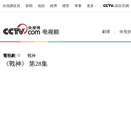
央視網首頁
新聞
視頻
經濟
體育
軍事
更多
節目官網
劇庫
央視
電視劇
戰神
《戰神》 第28集