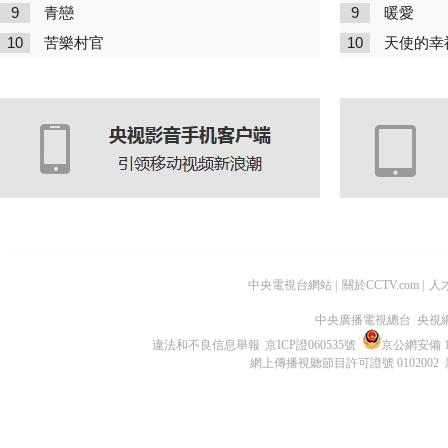
9
9
青戀
暖愛
10
10
苦樂村官
天使的幸
中央電視台網站
|
關於CCTV.com
|
人
中央廣播電視總台 央視
違法和不良信息舉報
京ICP證060535號
京公網安備 11
網上傳播視聽節目許可證號 0102002