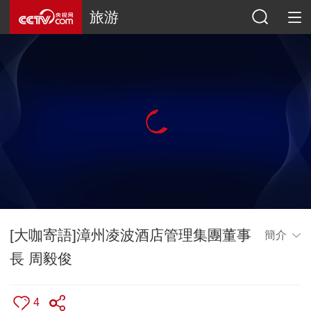
旅游
[大咖寄語]漳州凌波酒店管理集團董事
簡介
長 周毅俊
4