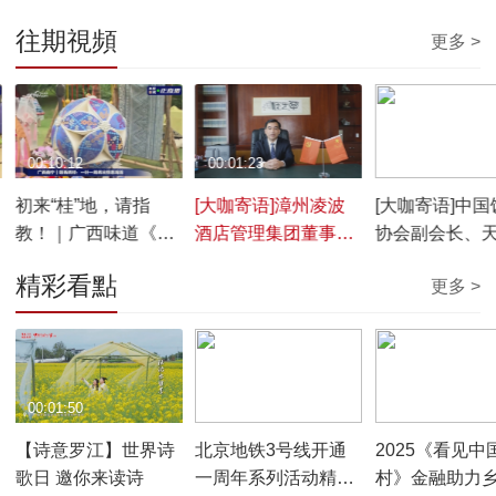
往期視頻
更多 >
00:10:12
00:01:23
00:01:47
初来“桂”地，请指
[大咖寄语]漳州凌波
[大咖寄语]中国
教！｜广西味道《舌
酒店管理集团董事长
协会副会长、
尖上的乡愁》
周毅俊
思卡尔顿酒店
精彩看點
更多 >
刘军
00:01:50
00:01:16
00:06:45
【诗意罗江】世界诗
北京地铁3号线开通
2025《看见中
歌日 邀你来读诗
一周年系列活动精彩
村》金融助力