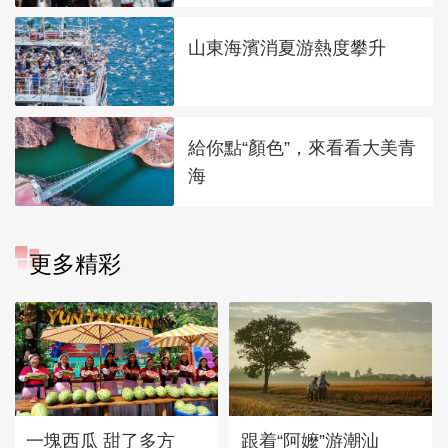
山東海濱消夏游熱度攀升
給你點“顏色”，來看看大美青
海
更多精彩
一塊西瓜 甜了多方
跟着“阿嬤”游潮汕