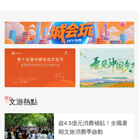
视频
展系列专题片 
集：根系千年 
明
文游熱點
超4.5億元消費補貼！全國暑
期文旅消費季啟動