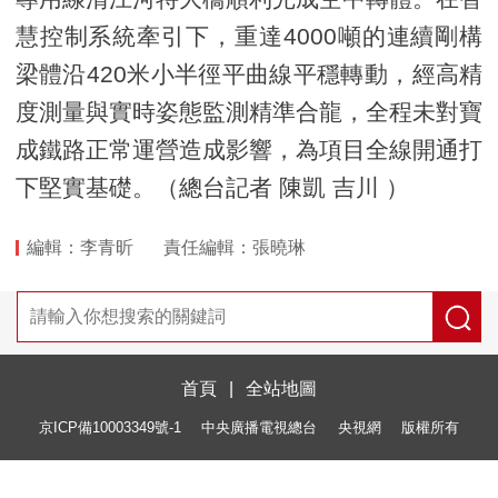
慧控制系統牽引下，重達4000噸的連續剛構
梁體沿420米小半徑平曲線平穩轉動，經高精
度測量與實時姿態監測精準合龍，全程未對寶
成鐵路正常運營造成影響，為項目全線開通打
下堅實基礎。（總台記者 陳凱 吉川 ）
編輯：李青昕
責任編輯：張曉琳
首頁
|
全站地圖
京ICP備10003349號-1
中央廣播電視總台
央視網
版權所有